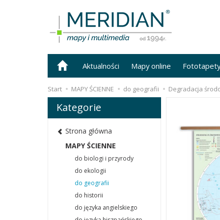
Aktualności
Mapy online
Fototapet
Start
MAPY ŚCIENNE
do geografii
Degradacja środo
Kategorie
Strona główna
MAPY ŚCIENNE
do biologi i przyrody
do ekologii
do geografii
do historii
do języka angielskiego
do języka hiszpańskiego