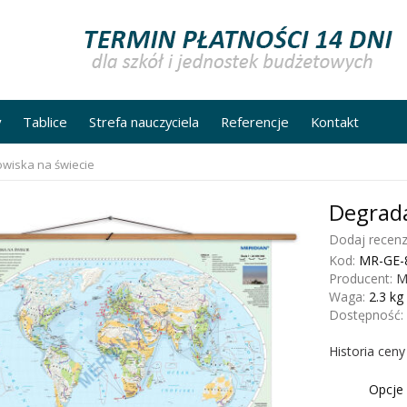
y
Tablice
Strefa nauczyciela
Referencje
Kontakt
wiska na świecie
Degrada
Dodaj recenz
Kod:
MR-GE-
Producent:
M
Waga:
2.3
kg
Dostępność:
Historia cen
Opcje 