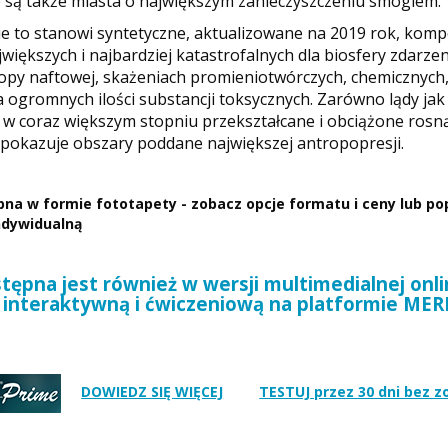
są także miasta o największym zanieczyszczeniu smogiem.
e to stanowi syntetyczne, aktualizowane na 2019 rok, kom
jwiększych i najbardziej katastrofalnych dla biosfery zdarzen
opy naftowej, skażeniach promieniotwórczych, chemicznych,
 ogromnych ilości substancji toksycznych. Zarówno lądy jak
w coraz większym stopniu przekształcane i obciążone rosn
 pokazuje obszary poddane największej antropopresji.
na w formie fototapety - zobacz opcje formatu i ceny lub po
indywidualną
ępna jest również w wersji multimedialnej onli
interaktywną i ćwiczeniową na platformie ME
DOWIEDZ SIĘ WIĘCEJ
TESTUJ przez 30 dni bez 