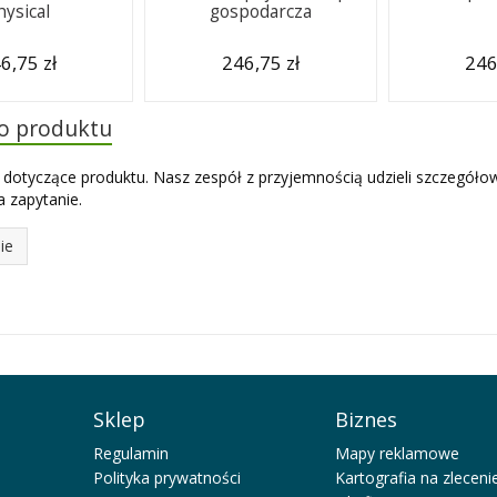
hysical
gospodarcza
6,75 zł
246,75 zł
246
do produktu
 dotyczące produktu. Nasz zespół z przyjemnością udzieli szczegóło
 zapytanie.
ie
Sklep
Biznes
Regulamin
Mapy reklamowe
Polityka prywatności
Kartografia na zleceni