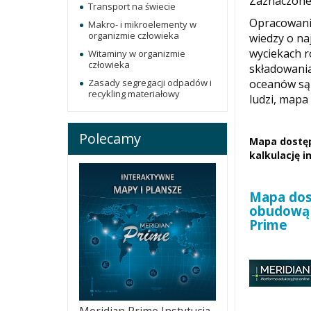
Zaznaczone 
Transport na świecie
Opracowani
Makro- i mikroelementy w
organizmie człowieka
wiedzy o na
wyciekach r
Witaminy w organizmie
człowieka
składowania
oceanów są 
Zasady segregacji odpadów i
recykling materiałowy
ludzi, mapa
Polecamy
Mapa dostęp
kalkulację 
Mapa dost
obudową 
Prime