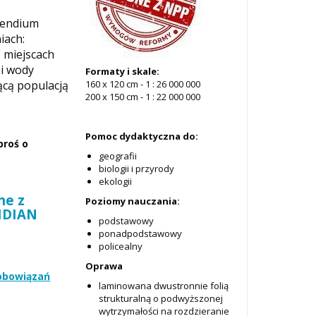
pendium
iach:
 miejscach
 i wody
Formaty i skale:
ącą populacją
160 x 120 cm - 1 : 26 000 000
200 x 150 cm - 1 : 22 000 000
Pomoc dydaktyczna do:
proś o
geografii
biologii i przyrody
ekologii
ne z
Poziomy nauczania:
RIDIAN
podstawowy
ponadpodstawowy
policealny
Oprawa
zobowiązań
laminowana dwustronnie folią
strukturalną o podwyższonej
wytrzymałości na rozdzieranie