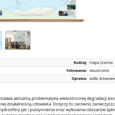
Rodzaj:
mapa ścienna
Foliowanie:
dwustronne
Oprawa:
wałki drewnian
tawia aktualną problematykę wielostronnej degradacji bio
j działalnością człowieka. Dotyczy to zarówno zanieczyszc
hydrosfery jak i pustynnienia oraz wylesiania obszarów ląd