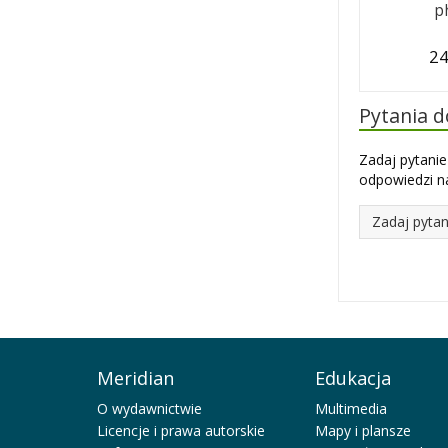
p
24
Pytania 
Zadaj pytanie
odpowiedzi na
Zadaj pytan
Meridian
Edukacja
O wydawnictwie
Multimedia
Licencje i prawa autorskie
Mapy i plansze