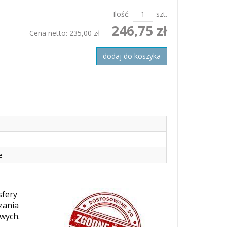
Ilość:
szt.
246,75 zł
Cena netto:
235,00 zł
dodaj do koszyka
e
sfery
zania
owych.