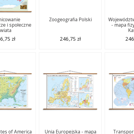
nicowanie
Zoogeografia Polski
Województ
ze i społeczne
- mapa fiz
świata
Ka
6,75 zł
246,75 zł
246
ates of America
Unia Europejska - mapa
Transport