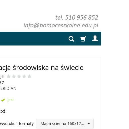
cja środowiska na świecie
ję:
87
ERIDIAN
Jest
y
wydruku i formaty
Mapa ścienna 160x120 (246,75 zł)