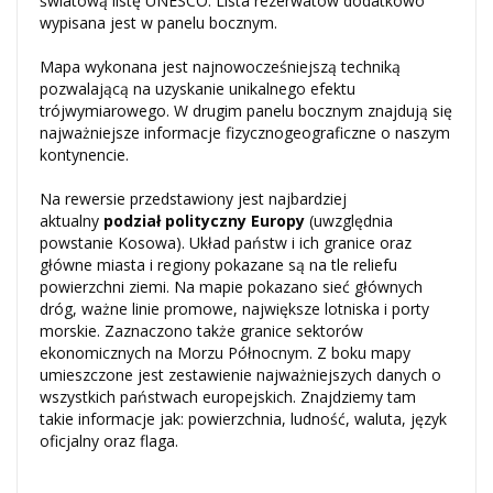
światową listę UNESCO. Lista rezerwatów dodatkowo
wypisana jest w panelu bocznym.
Mapa wykonana jest najnowocześniejszą techniką
pozwalającą na uzyskanie unikalnego efektu
trójwymiarowego. W drugim panelu bocznym znajdują się
najważniejsze informacje fizycznogeograficzne o naszym
kontynencie.
Na rewersie przedstawiony jest najbardziej
aktualny
podział polityczny Europy
(uwzględnia
powstanie Kosowa). Układ państw i ich granice oraz
główne miasta i regiony pokazane są na tle reliefu
powierzchni ziemi. Na mapie pokazano sieć głównych
dróg, ważne linie promowe, największe lotniska i porty
morskie. Zaznaczono także granice sektorów
ekonomicznych na Morzu Północnym. Z boku mapy
umieszczone jest zestawienie najważniejszych danych o
wszystkich państwach europejskich. Znajdziemy tam
takie informacje jak: powierzchnia, ludność, waluta, język
oficjalny oraz flaga.