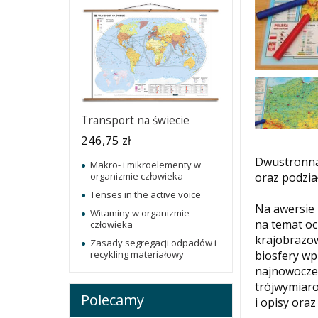
Transport na świecie
246,75 zł
Dwustronna 
Makro- i mikroelementy w
oraz podzia
organizmie człowieka
Tenses in the active voice
Na awersie 
Witaminy w organizmie
na temat oc
człowieka
krajobrazow
Zasady segregacji odpadów i
biosfery wp
recykling materiałowy
najnowocześ
trójwymiaro
Polecamy
i opisy ora