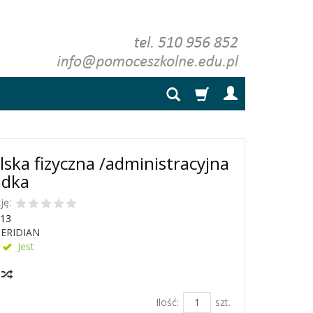
ska fizyczna /administracyjna
adka
ję:
13
ERIDIAN
Jest
y
Ilość:
szt.