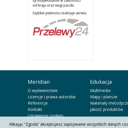
są indywidualnie w zależności
od kraju oraz wagi paczki.
Szybkie płatności realizuje serwis:
Meridian
Edukacja
O wydawnictwie
Multimedia
Licencje i prawa autorskie
Mapy i plansze
Referencje
Materiały metodycz
Kontakt
Jakość produktów
Ustawienia cookies
Klikając “Zgoda” akceptujesz zapisywanie wszystkich danych co