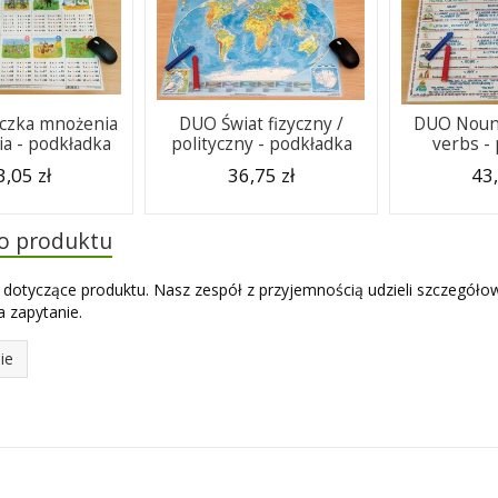
czka mnożenia
DUO Świat fizyczny /
DUO Nouns
ia - podkładka
polityczny - podkładka
verbs -
3,05 zł
36,75 zł
43,
do produktu
 dotyczące produktu. Nasz zespół z przyjemnością udzieli szczegóło
 zapytanie.
ie