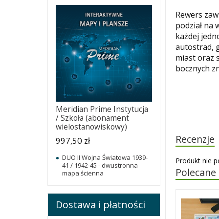
Rewers zaw
podział na 
każdej jedn
autostrad, 
miast oraz 
bocznych zn
Meridian Prime Instytucja
/ Szkoła (abonament
wielostanowiskowy)
Recenzje
997,50 zł
DUO II Wojna Światowa 1939-
Produkt nie p
41 / 1942-45 - dwustronna
Polecane
mapa ścienna
Dostawa i płatności