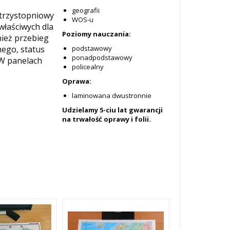
geografii
 trzystopniowy
WOS-u
właściwych dla
Poziomy nauczania:
nież przebieg
nego, status
podstawowy
ponadpodstawowy
 W panelach
policealny
Oprawa:
laminowana dwustronnie
Udzielamy 5-ciu lat gwarancji
na trwałość oprawy i folii.