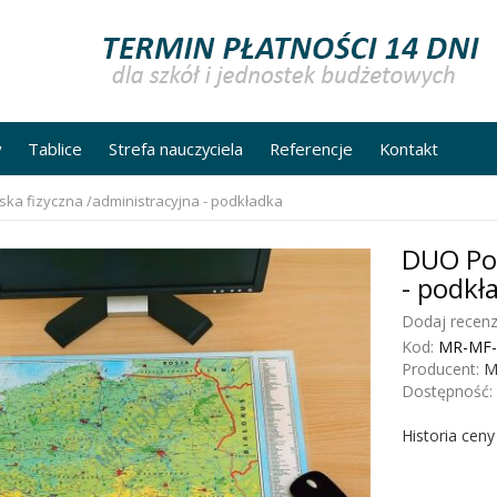
y
Tablice
Strefa nauczyciela
Referencje
Kontakt
ka fizyczna /administracyjna - podkładka
DUO Pol
- podkł
Dodaj recenz
Kod:
MR-MF-
Producent:
M
Dostępność:
Historia cen