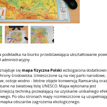
podkładka na biurko przedstawiająca ukształtowanie powie
ł administracyjny.
znajduje się
mapa fizyczna Polski
wzbogacona dodatkowo 
hrony środowiska. Umieszczone są na niej parki narodowe, 
e, ostoje wodno - błotne objęte konwencją Ramsarską ora
isane na światową listę UNESCO. Mapa wykonana jest
niejszą techniką pozwalającą na uzyskanie unikalnego efe
wego. Po obu stronach mapy rozmieszczone są uzupełniają
z mapka obszarów zagrożenia ekologicznego.