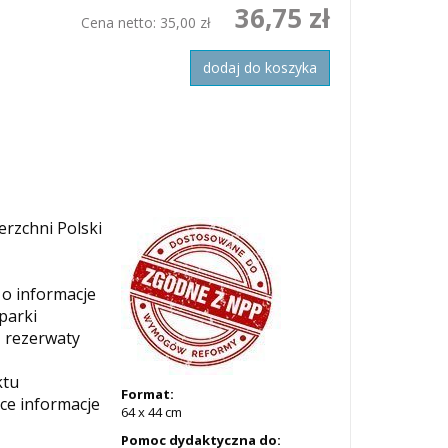
36,75 zł
Cena netto:
35,00 zł
dodaj do koszyka
rzchni Polski
o informacje
parki
z rezerwaty
ktu
Format:
ce informacje
64 x 44 cm
Pomoc dydaktyczna do: