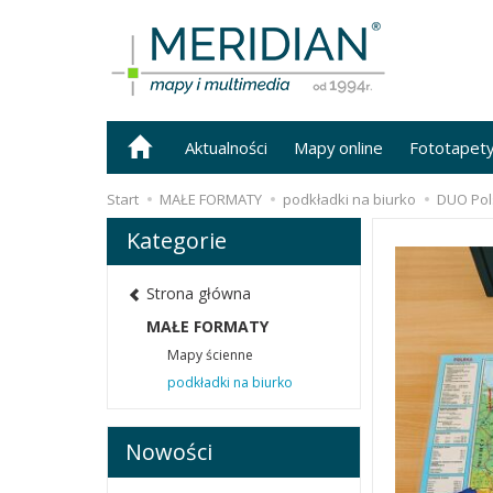
Aktualności
Mapy online
Fototapet
Start
MAŁE FORMATY
podkładki na biurko
DUO Pols
Kategorie
Strona główna
MAŁE FORMATY
Mapy ścienne
podkładki na biurko
Nowości