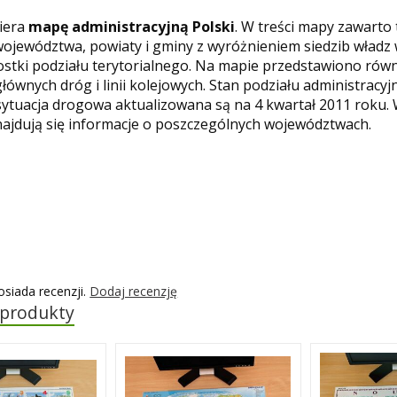
iera
mapę administracyjną
Polski
. W treści mapy zawarto
województwa, powiaty i gminy z wyróżnieniem siedzib władz 
ostki podziału terytorialnego. Na mapie przedstawiono rów
głównych dróg i linii kolejowych. Stan podziału administracyj
sytuacja drogowa aktualizowana są na 4 kwartał 2011 roku.
ajdują się informacje o poszczególnych województwach.
osiada recenzji.
Dodaj recenzję
 produkty