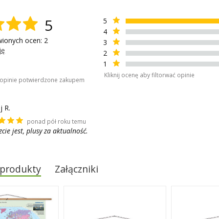
5
5
4
wionych ocen: 2
3
ję
2
1
Kliknij ocenę aby filtorwać opinie
o opinie potwierdzone zakupem
j R.
ponad pół roku temu
cie jest, plusy za aktualność.
 produkty
Załączniki