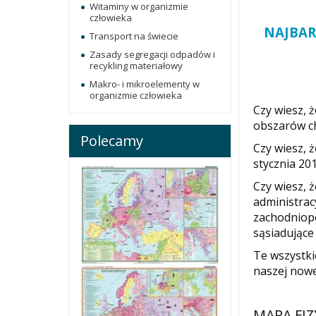
Witaminy w organizmie
człowieka
NAJBAR
Transport na świecie
Zasady segregacji odpadów i
recykling materiałowy
Makro- i mikroelementy w
organizmie człowieka
Czy wiesz, 
obszarów c
Polecamy
Czy wiesz, 
stycznia 20
Czy wiesz, 
administrac
zachodniopo
sąsiadujące
Te wszystki
naszej nowe
MAPA FIZ