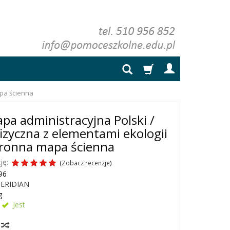
apa ścienna
a administracyjna Polski /
fizyczna z elementami ekologii
tronna mapa ścienna
ję:
(
Zobacz recenzje
)
96
ERIDIAN
g
Jest
y