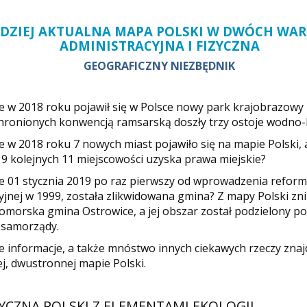
DZIEJ AKTUALNA MAPA POLSKI W DWÓCH WAR
ADMINISTRACYJNA I FIZYCZNA
GEOGRAFICZNY NIEZBĘDNIK
że w 2018 roku pojawił się w Polsce nowy park krajobrazowy i
hronionych konwencją ramsarską doszły trzy ostoje wodno-
że w 2018 roku 7 nowych miast pojawiło się na mapie Polski, 
19 kolejnych 11 miejscowości uzyska prawa miejskie?
że 01 stycznia 2019 po raz pierwszy od wprowadzenia refor
yjnej w 1999, została zlikwidowana gmina? Z mapy Polski zni
morska gmina Ostrowice, a jej obszar został podzielony p
 samorządy.
e informacje, a także mnóstwo innych ciekawych rzeczy znaj
j, dwustronnej mapie Polski.
YCZNA POLSKI Z ELEMENTAMI EKOLOGII