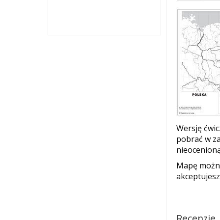
Wersję ćwi
pobrać w z
nieocenioną
Mapę można
akceptujes
Recenzje