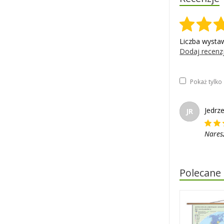
Liczba wysta
Dodaj recenz
Pokaż tylk
Jedrze
JR
Naresz
Polecane