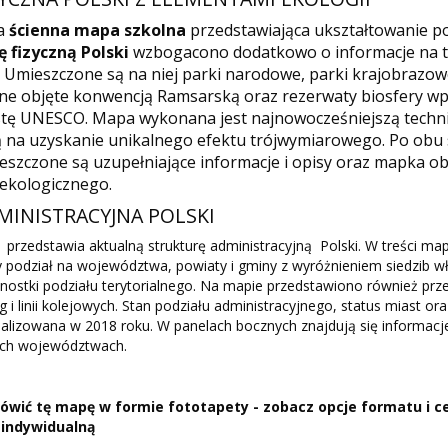
a
ścienna mapa szkolna
przedstawiająca ukształtowanie p
 fizyczną Polski
wzbogacono dodatkowo o informacje na 
 Umieszczone są na niej parki narodowe, parki krajobrazow
ne objęte konwencją Ramsarską oraz rezerwaty biosfery wp
istę UNESCO. Mapa wykonana jest najnowocześniejszą techn
 na uzyskanie unikalnego efektu trójwymiarowego. Po obu
szczone są uzupełniające informacje i opisy oraz mapka o
ekologicznego.
MINISTRACYJNA POLSKI
przedstawia aktualną strukturę administracyjną Polski. W treści ma
y podział na województwa, powiaty i gminy z wyróżnieniem siedzib w
dnostki podziału terytorialnego. Na mapie przedstawiono również prz
 i linii kolejowych. Stan podziału administracyjnego, status miast ora
alizowana w 2018 roku. W panelach bocznych znajdują się informacj
ych województwach.
wić tę mapę w formie fototapety - zobacz opcje formatu i ce
 indywidualną