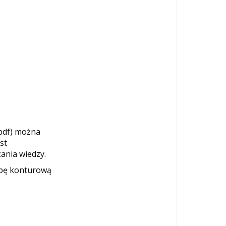
pdf) można
st
ania wiedzy.
apę konturową