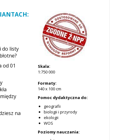
IANTACH:
 do listy
błotne?
a od 01
Skala:
1:750 000
my
Formaty:
kła
140 x 100 cm
omiędzy
Pomoc dydaktyczna do:
geografii
biologii i przyrody
dziesz na
ekologii
WOS
Poziomy nauczania: