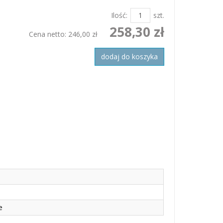
Ilość:
szt.
258,30 zł
Cena netto:
246,00 zł
dodaj do koszyka
e