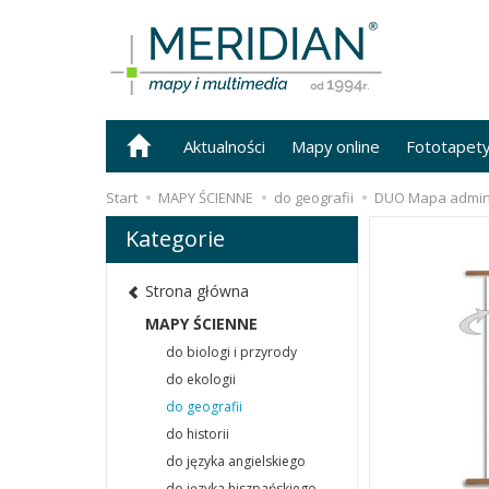
Aktualności
Mapy online
Fototapet
Start
MAPY ŚCIENNE
do geografii
DUO Mapa adminis
Kategorie
Strona główna
MAPY ŚCIENNE
do biologi i przyrody
do ekologii
do geografii
do historii
do języka angielskiego
do języka hiszpańskiego