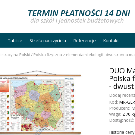
y
Tablice
Strefa nauczyciela
Referencje
Kontakt
tracyjna Polski / Polska fizyczna z elementami ekologii - dwustronna m
DUO Map
Polska 
- dwus
Dodaj recenz
Kod:
MR-GE-
Producent:
M
Waga:
2.70
k
Dostępność:
Historia cen