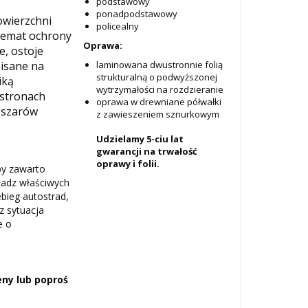
podstawowy
ponadpodstawowy
owierzchni
policealny
temat ochrony
Oprawa:
e, ostoje
isane na
laminowana dwustronnie folią
strukturalną o podwyższonej
iką
wytrzymałości na rozdzieranie
 stronach
oprawa w drewniane półwałki
bszarów
z zawieszeniem sznurkowym
Udzielamy 5-ciu lat
gwarancji na trwałość
oprawy i folii.
py zawarto
ładz właściwych
ebieg autostrad,
z sytuacja
e o
ny lub poproś