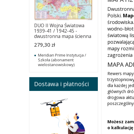
Dwustronn
Polski.
Mapę
środowiska.
DUO II Wojna Światowa
wodno-błot
1939-41 / 1942-45 -
światową l
dwustronna mapa ścienna
pozwalającą
279,30 zł
mapy rozmie
zagrożenia 
Meridian Prime Instytucja /
Szkoła (abonament
MAPA AD
wielostanowiskowy)
Rewers mapy 
trzystopniow
Dostawa i płatności
dla każdej je
głównych dróg
drogowa aktu
poszczególn
Możesz zamó
o kalkulację