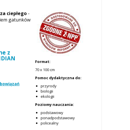
za ciepłego
-
eniem gatunków
ne z
RIDIAN
Format:
70 x 100 cm
Pomoc dydaktyczna do:
obowiązań
przyrody
biologii
ekologii
Poziomy nauczania:
podstawowy
ponadpodstawowy
policealny