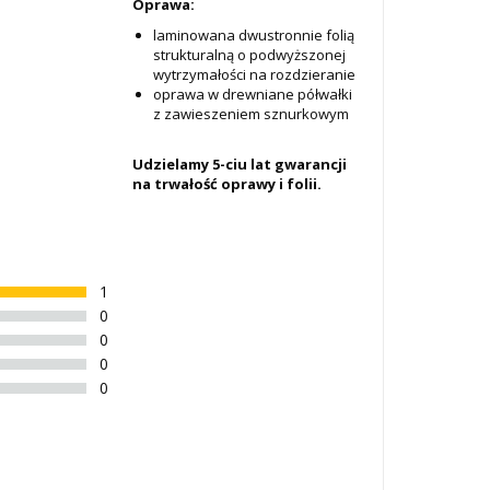
Oprawa:
laminowana dwustronnie folią
strukturalną o podwyższonej
wytrzymałości na rozdzieranie
oprawa w drewniane półwałki
z zawieszeniem sznurkowym
Udzielamy 5-ciu lat gwarancji
na trwałość oprawy i folii.
1
0
0
0
0