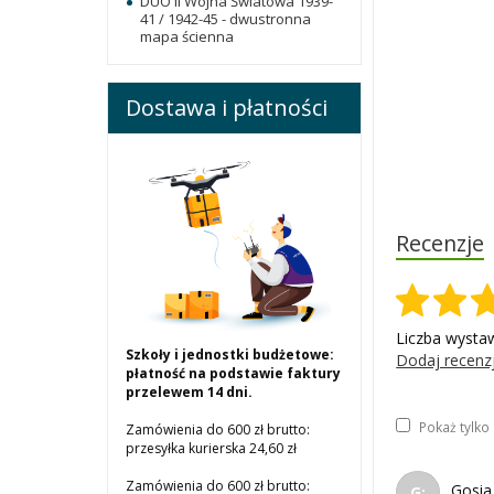
DUO II Wojna Światowa 1939-
41 / 1942-45 - dwustronna
mapa ścienna
Dostawa i płatności
Recenzje
Liczba wysta
Szkoły i jednostki budżetowe:
Dodaj recenz
płatność na podstawie faktury
przelewem 14 dni.
Pokaż tylk
Zamówienia do 600 zł brutto:
przesyłka kurierska 24,60 zł
Zamówienia do 600 zł brutto:
Gosia 
G: