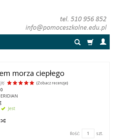
em morza ciepłego
ję:
(
Zobacz recenzje
)
10
ERIDIAN
g
Jest
y
Ilość:
szt.