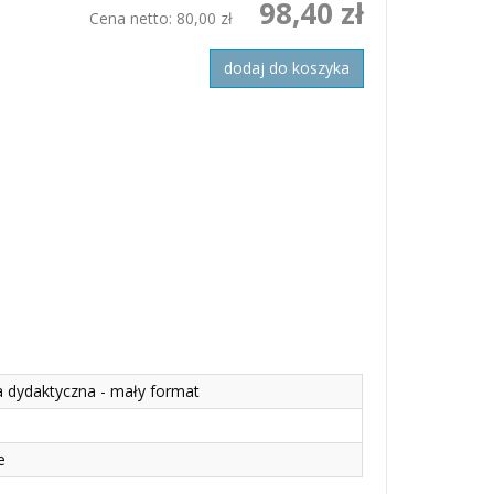
98,40 zł
Cena netto:
80,00 zł
dodaj do koszyka
a dydaktyczna - mały format
e