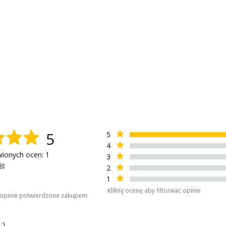
5
5
4
wionych ocen: 1
3
ję
2
1
Kliknij ocenę aby filtorwać opinie
o opinie potwierdzone zakupem
:)