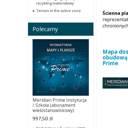
recykling materiałowy
Tenses in the active voice
Ścienna pl
reprezentat
chronionych
Polecamy
Mapa dost
obudową 
Prime
Meridian Prime Instytucja
/ Szkoła (abonament
wielostanowiskowy)
997,50 zł