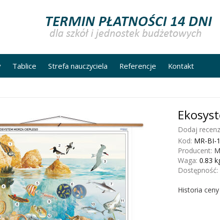
y
Tablice
Strefa nauczyciela
Referencje
Kontakt
Ekosyst
Dodaj recenz
Kod:
MR-BI-
Producent:
M
Waga:
0.83
k
Dostępność:
Historia cen