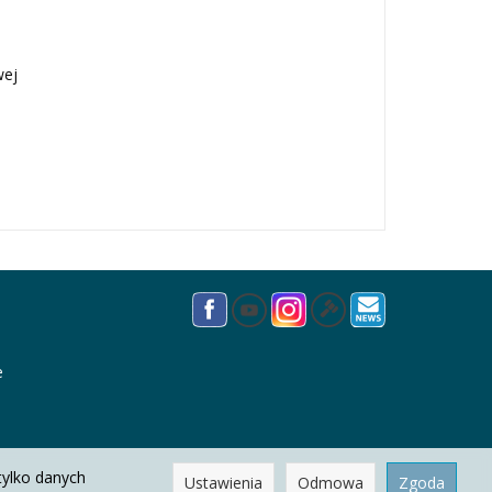
wej
e
tylko danych
Ustawienia
Odmowa
Zgoda