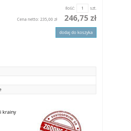
Ilość:
szt.
246,75 zł
Cena netto:
235,00 zł
dodaj do koszyka
e
i krainy