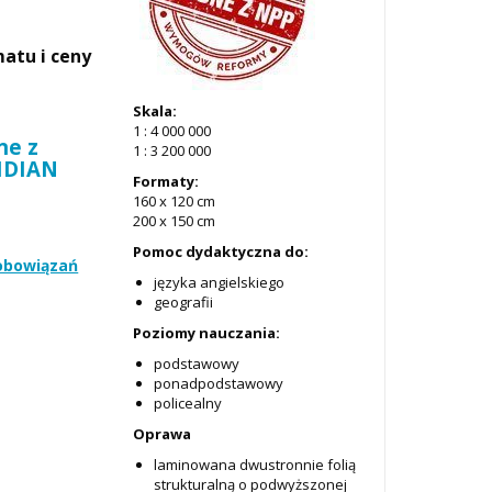
atu i ceny
Skala:
1 : 4 000 000
ne z
1 : 3 200 000
RIDIAN
Formaty:
160 x 120 cm
200 x 150 cm
Pomoc dydaktyczna do:
zobowiązań
języka angielskiego
geografii
Poziomy nauczania:
podstawowy
ponadpodstawowy
policealny
Oprawa
laminowana dwustronnie folią
strukturalną o podwyższonej