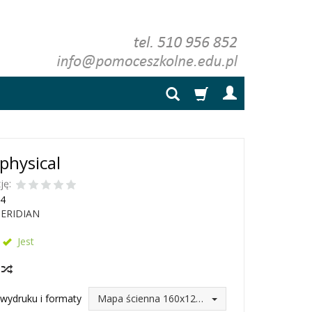
physical
ję:
4
ERIDIAN
Jest
y
wydruku i formaty
Mapa ścienna 160x120 (246,75 zł)