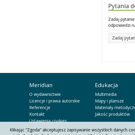
Pytania 
Zadaj pytanie
odpowiedzi na
Zadaj pytan
Meridian
Edukacja
O wydawnictwie
Multimedia
Licencje i prawa autorskie
Mapy i plansze
Referencje
Materiały metodycz
Kontakt
Jakość produktów
Ustawienia cookies
Klikając “Zgoda” akceptujesz zapisywanie wszystkich danych co