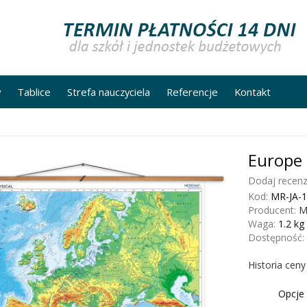
y
Tablice
Strefa nauczyciela
Referencje
Kontakt
Europe 
Dodaj recenz
Kod:
MR-JA-1
Producent:
M
Waga:
1.2
kg
Dostępność:
Historia cen
Opcje 