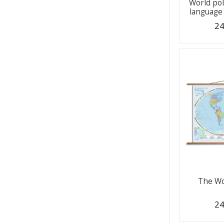
World poli
language 
24
The Wor
24