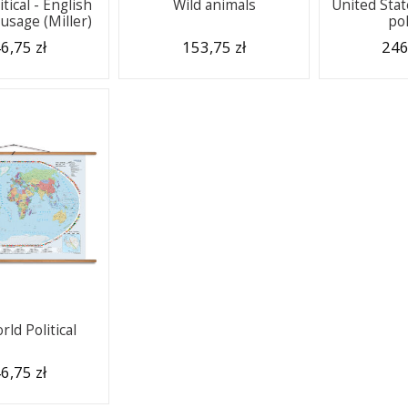
tical - English
Wild animals
United Stat
usage (Miller)
pol
6,75 zł
153,75 zł
246
ld Political
6,75 zł