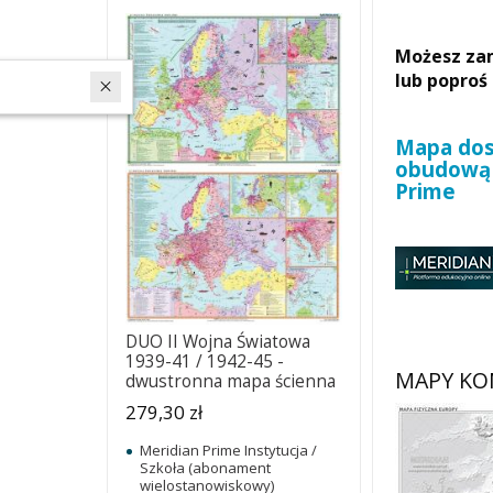
Możesz zam
lub poproś
W ostatnich 7 dniach produktem interesuje się
5
osób.
Mapa dost
obudową 
Prime
DUO II Wojna Światowa
1939-41 / 1942-45 -
MAPY KO
dwustronna mapa ścienna
279,30 zł
Meridian Prime Instytucja /
Szkoła (abonament
wielostanowiskowy)