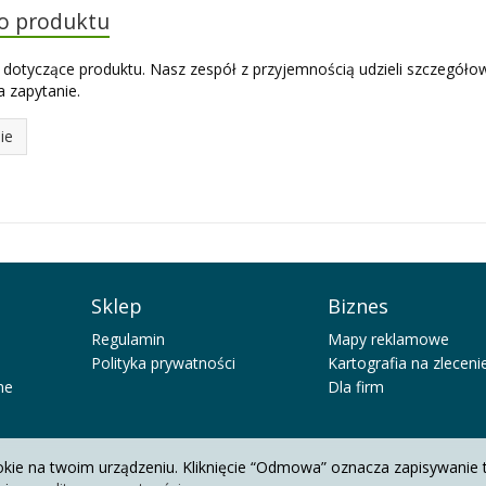
do produktu
 dotyczące produktu. Nasz zespół z przyjemnością udzieli szczegóło
 zapytanie.
ie
Sklep
Biznes
Regulamin
Mapy reklamowe
Polityka prywatności
Kartografia na zleceni
ne
Dla firm
okie na twoim urządzeniu. Kliknięcie “Odmowa” oznacza zapisywanie 