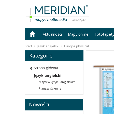
Aktualności
Mapy online
Fototapet
Start
Język angielski
Europe physical
Kategorie
Strona główna
Język angielski
Mapy w języku angielskim
Plansze ścienne
Nowości