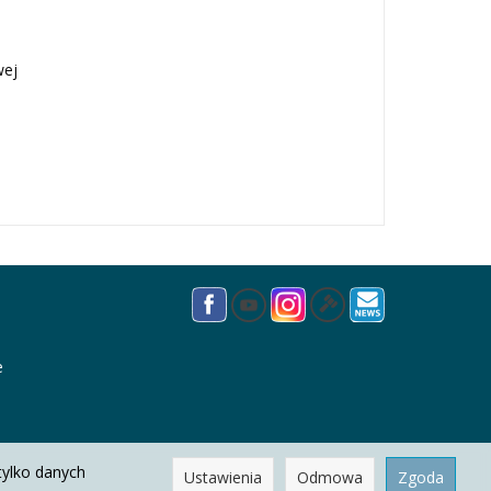
wej
e
tylko danych
Ustawienia
Odmowa
Zgoda