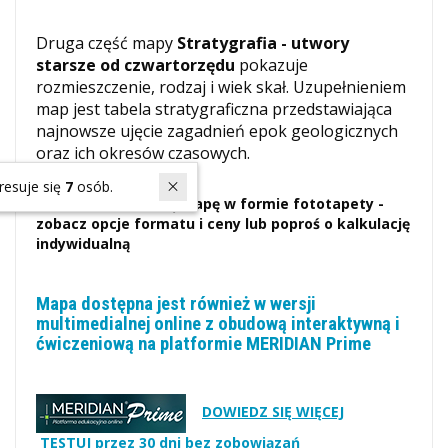
Druga część mapy
Stratygrafia - utwory
starsze od czwartorzędu
pokazuje
rozmieszczenie, rodzaj i wiek skał. Uzupełnieniem
map jest tabela stratygraficzna przedstawiająca
najnowsze ujęcie zagadnień epok geologicznych
oraz ich okresów czasowych.
W ostatnich 7 dniach produktem interesuje się
7
osób.
Możesz zamówić tę mapę w formie fototapety -
zobacz opcje formatu i ceny lub poproś o kalkulację
indywidualną
Mapa dostępna jest również w wersji
multimedialnej online z obudową interaktywną i
ćwiczeniową na platformie MERIDIAN Prime
DOWIEDZ SIĘ WIĘCEJ
TESTUJ przez 30 dni bez zobowiązań