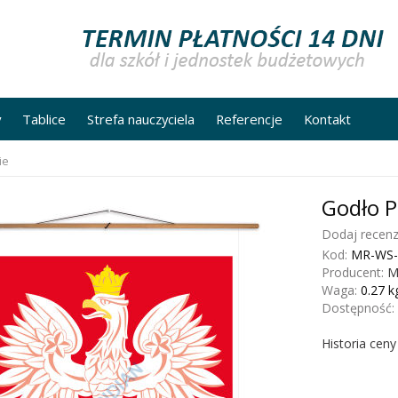
y
Tablice
Strefa nauczyciela
Referencje
Kontakt
ie
Godło P
Dodaj recenz
Kod:
MR-WS-
Producent:
M
Waga:
0.27
k
Dostępność:
Historia cen