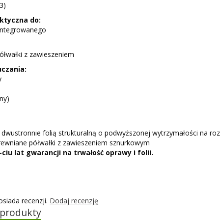
3)
ktyczna do:
zintegrowanego
półwałki z zawieszeniem
czania:
y
lny)
dwustronnie folią strukturalną o podwyższonej wytrzymałości na roz
rewniane półwałki z zawieszeniem sznurkowym
ciu lat gwarancji na trwałość oprawy i folii.
osiada recenzji.
Dodaj recenzję
 produkty