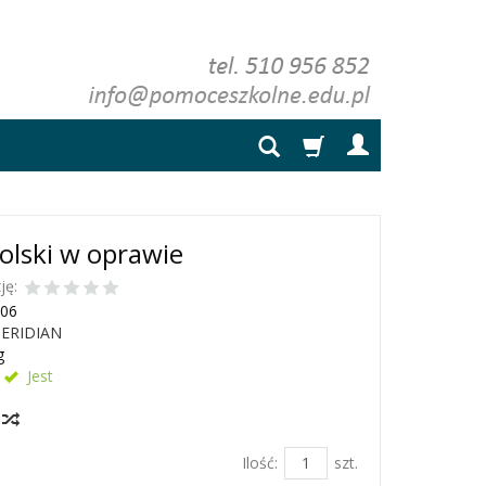
olski w oprawie
ję:
06
ERIDIAN
g
Jest
y
Ilość:
szt.