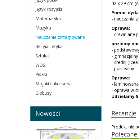
42 x 29 cm (A
Język rosyjski
Pomoc dyda
Matematyka
- nauczania 
Muzyka
Oprawa:
- drewniane 
Nauczanie zintegrowane
poziomy nau
Religia i etyka
- podstawow
Sztuka
- gimnazjalny
- średni (licea
WOS
- policealny
Pisaki
Oprawa:
Stojaki i akcesoria
- laminowana 
- oprawa w d
Globusy
Udzielamy 5-
Recenzje
Nowości
Produkt nie p
Polecane