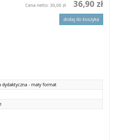
36,90 zł
Cena netto:
30,00 zł
dodaj do koszyka
a dydaktyczna - mały format
e