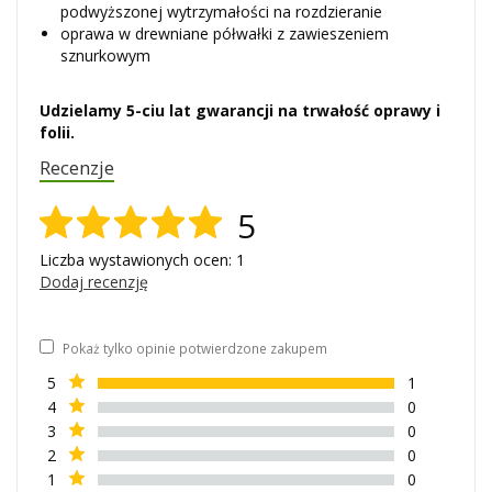
podwyższonej wytrzymałości na rozdzieranie
oprawa w drewniane półwałki z zawieszeniem
sznurkowym
Udzielamy 5-ciu lat gwarancji na trwałość oprawy i
folii.
Recenzje
5
Liczba wystawionych ocen: 1
Dodaj recenzję
Pokaż tylko opinie potwierdzone zakupem
5
1
4
0
3
0
2
0
1
0