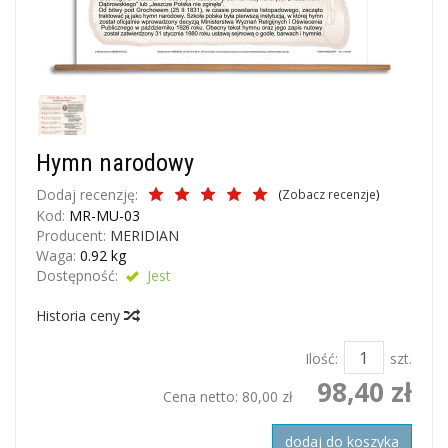
Hymn narodowy
Dodaj recenzję:
(
Zobacz recenzje
)
Kod:
MR-MU-03
Producent:
MERIDIAN
Waga:
0.92
kg
Dostępność:
Jest
Historia ceny
Ilość:
szt.
98,40 zł
Cena netto:
80,00 zł
dodaj do koszyka