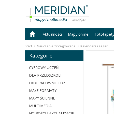
Aktualności
Mapy online
Fototapet
Start
Nauczanie zintegrowane
Kalendarz i zegar
Kategorie
CYFROWY UCZEŃ
DLA PRZEDSZKOLI
EKOPRACOWNIE I OZE
MAŁE FORMATY
MAPY ŚCIENNE
MULTIMEDIA
NOWOŚCI I AKTUALIZACJE