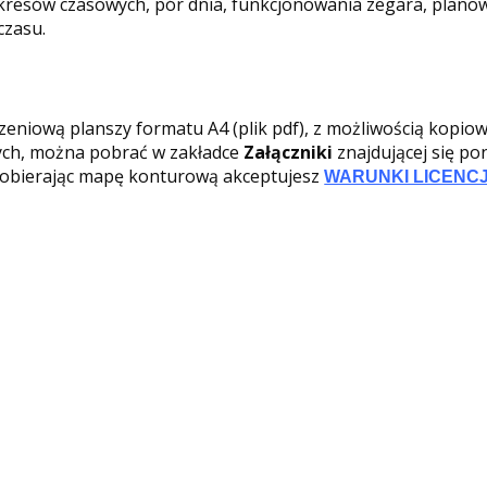
kresów czasowych, pór dnia, funkcjonowania zegara, planow
czasu.
zeniową planszy formatu A4 (plik pdf), z możliwością kopio
ych, można pobrać w zakładce
Załączniki
znajdującej się po
Pobierając mapę konturową akceptujesz
WARUNKI LICENCJ