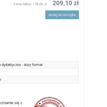
209,10 zł
Cena netto:
170,00 zł
dodaj do koszyka
a dydaktyczna - duży format
e
oznanie się z