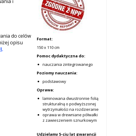
ania i
wania do celów
Format:
niżej opisu
150 x 110 cm
I
.
Pomoc dydaktyczna do:
nauczania zintegrowanego
Poziomy nauczania:
podstawowy
Oprawa:
laminowana dwustronnie folią
strukturalną o podwyższonej
wytrzymałości na rozdzieranie
oprawa w drewniane półwałki
z zawieszeniem sznurkowym
Udzielamy 5-ciu lat gwarancji