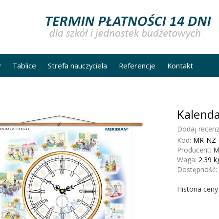
y
Tablice
Strefa nauczyciela
Referencje
Kontakt
Kalenda
Dodaj recenz
Kod:
MR-NZ-
Producent:
M
Waga:
2.39
k
Dostępność:
Historia cen