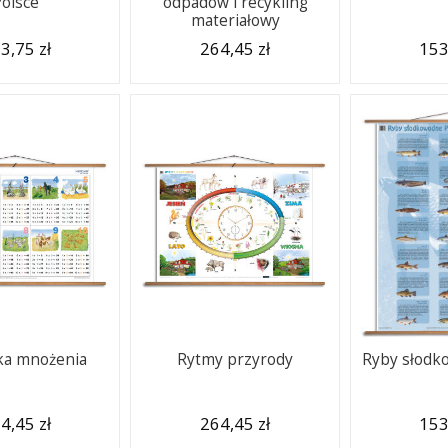
Polsce
odpadów i recykling
materiałowy
3,75 zł
264,45 zł
153
ka mnożenia
Rytmy przyrody
Ryby słodk
4,45 zł
264,45 zł
153