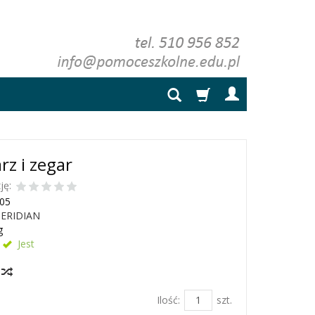
rz i zegar
ję:
05
ERIDIAN
g
Jest
y
Ilość:
szt.