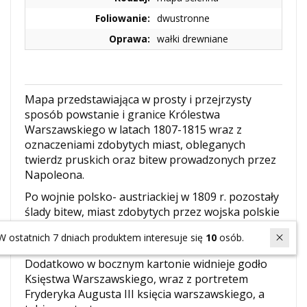
Foliowanie:
dwustronne
Oprawa:
wałki drewniane
Mapa przedstawiająca w prosty i przejrzysty
sposób powstanie i granice Królestwa
Warszawskiego w latach 1807-1815 wraz z
oznaczeniami zdobytych miast, obleganych
twierdz pruskich oraz bitew prowadzonych przez
Napoleona.
Po wojnie polsko- austriackiej w 1809 r. pozostały
ślady bitew, miast zdobytych przez wojska polskie
oraz kierunki przemarszu wojsk pruskich i
W ostatnich 7 dniach produktem interesuje się
10
osób.
austriackich.
Dodatkowo w bocznym kartonie widnieje godło
Księstwa Warszawskiego, wraz z portretem
Fryderyka Augusta III księcia warszawskiego, a