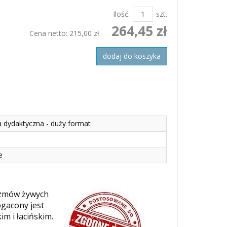
Ilość:
szt.
264,45 zł
Cena netto:
215,00 zł
dodaj do koszyka
a dydaktyczna - duży format
e
nizmów żywych
ogacony jest
m i łacińskim.