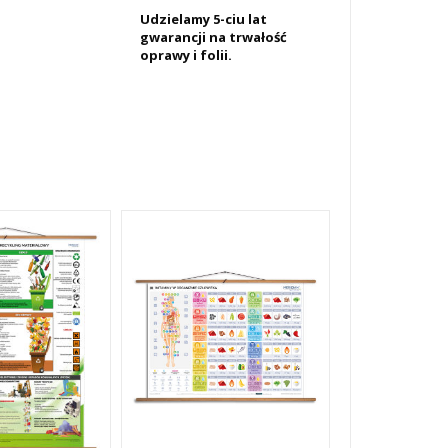
Udzielamy 5-ciu lat
gwarancji na trwałość
oprawy i folii.