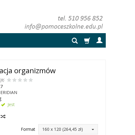
kacja organizmów
ję:
27
ERIDIAN
g
Jest
y
Format
160 x 120 (264,45 zł)