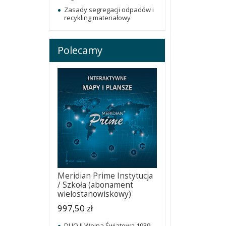
Zasady segregacji odpadów i
recykling materiałowy
Polecamy
Meridian Prime Instytucja
/ Szkoła (abonament
wielostanowiskowy)
997,50 zł
DUO II Wojna Światowa 1939-