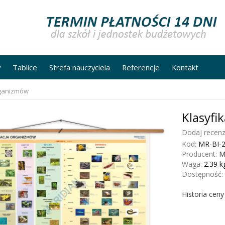
y
Tablice
Strefa nauczyciela
Referencje
Kontakt
rganizmów
Klasyfi
Dodaj recenz
Kod:
MR-BI-
Producent:
M
Waga:
2.39
k
Dostępność:
Historia cen