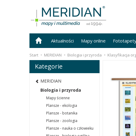
Aktualności
Mapy online
Fototapet
Start
MERIDIAN
Biologia i przyroda
Klasyfikacja o
Kategorie
MERIDIAN
Biologia i przyroda
Mapy ścienne
Plansze - ekologia
Plansze - botanika
Plansze - zoologia
Plansze - nauka o człowieku
Plansze - biologia ogólna