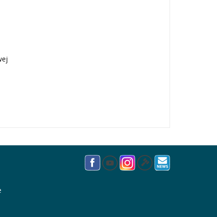
wej
e