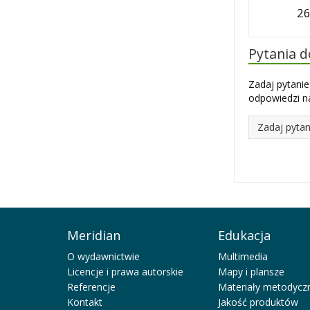
26
Pytania 
Zadaj pytanie
odpowiedzi na
Zadaj pytan
Meridian
Edukacja
O wydawnictwie
Multimedia
Licencje i prawa autorskie
Mapy i plansze
Referencje
Materiały metodycz
Kontakt
Jakość produktów