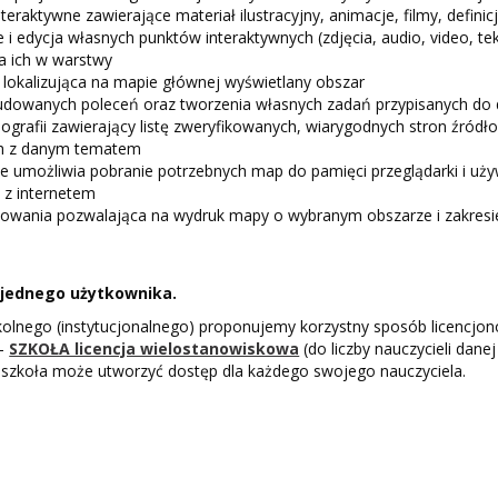
teraktywne zawierające materiał ilustracyjny, animacje, filmy, definic
i edycja własnych punktów interaktywnych (zdjęcia, audio, video, tek
a ich w warstwy
lokalizująca na mapie głównej wyświetlany obszar
dowanych poleceń oraz tworzenia własnych zadań przypisanych do
iografii zawierający listę zweryfikowanych, wiarygodnych stron źród
h z danym tematem
ine umożliwia pobranie potrzebnych map do pamięci przeglądarki i uży
 z internetem
kowania pozwalająca na wydruk mapy o wybranym obszarze i zakresi
a jednego użytkownika.
kolnego (instytucjonalnego) proponujemy korzystny sposób licencjo
-
SZKOŁA licencja wielostanowiskowa
(do liczby nauczycieli danej
, szkoła może utworzyć dostęp dla każdego swojego nauczyciela.