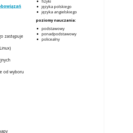
fizyki
zobowiązań
języka polskiego
języka angielskiego
poziomy nauczania:
podstawowy
ponadpodstawowy
go zastępuje
policealny
Linux)
a
yjnych
ie od wyboru
mapy