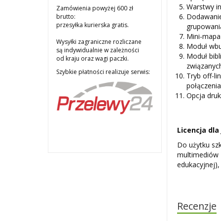
Warstwy in
Zamówienia powyżej 600 zł
Dodawanie 
brutto:
przesyłka kurierska gratis.
grupowani
Mini-mapa 
Wysyłki zagraniczne rozliczane
Moduł wbu
są indywidualnie w zależności
Moduł bibl
od kraju oraz wagi paczki.
związanyc
Szybkie płatności realizuje serwis:
Tryb off-l
połączenia
Opcja dru
Licencja dl
Do użytku sz
multimediów 
edukacyjnej)
Recenzje