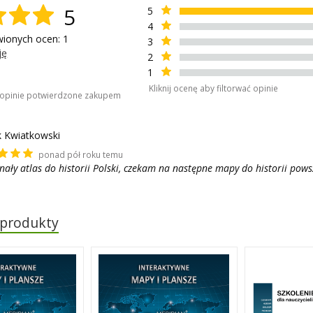
5
5
4
wionych ocen: 1
3
ję
2
1
Kliknij ocenę aby filtorwać opinie
o opinie potwierdzone zakupem
 Kwiatkowski
ponad pół roku temu
ały atlas do historii Polski, czekam na następne mapy do historii pow
 produkty