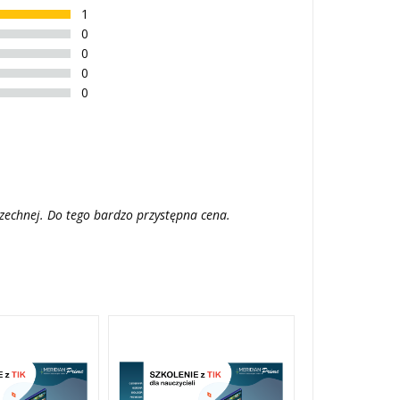
1
0
0
0
0
szechnej. Do tego bardzo przystępna cena.