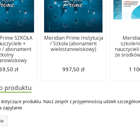
 Prime SZKOŁA
Meridian Prime Instytucja
Meridia
uczyciele +
/ Szkoła (abonament
szkoleni
e / abonament
wielostanowiskowy)
nauczyciel
zkolny
ze środków
tanowiskowy
69,50 zł
997,50 zł
1 10
do produktu
 dotyczące produktu. Nasz zespół z przyjemnością udzieli szczegóło
 zapytanie.
ie