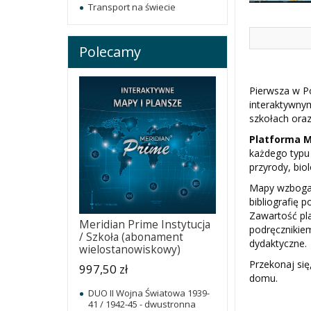
Transport na świecie
Polecamy
Pierwsza w P
interaktywny
szkołach oraz
Platforma M
każdego typu 
przyrody, bio
Mapy wzbogac
bibliografię 
Zawartość pl
Meridian Prime Instytucja
podręcznikie
/ Szkoła (abonament
dydaktyczne.
wielostanowiskowy)
Przekonaj się
997,50 zł
domu.
DUO II Wojna Światowa 1939-
41 / 1942-45 - dwustronna