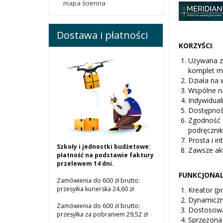
mapa ścienna
Dostawa i płatności
KORZYŚCI
:
Używana za
komplet ma
Działa na 
Wspólne na
Indywidual
Dostępność
Zgodność 
podręczni
Prosta i i
Szkoły i jednostki budżetowe:
Zawsze ak
płatność na podstawie faktury
przelewem 14 dni.
FUNKCJONAL
Zamówienia do 600 zł brutto:
przesyłka kurierska 24,60 zł
Kreator (p
Dynamiczna
Zamówienia do 600 zł brutto:
Dostosowan
przesyłka za pobraniem 29,52 zł
Sprzężona