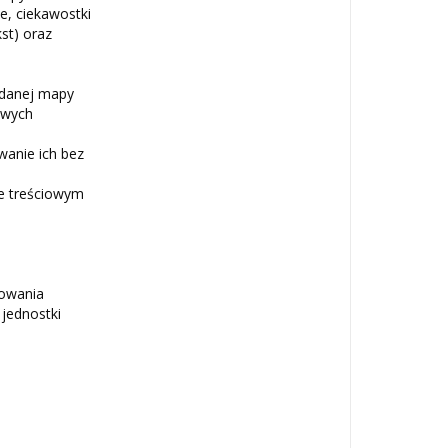
je, ciekawostki
st) oraz
 danej mapy
łowych
wanie ich bez
e treściowym
nowania
 jednostki