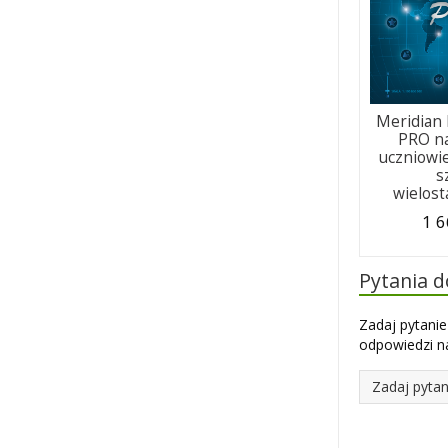
Meridian
PRO na
uczniowi
s
wielos
1 6
Pytania 
Zadaj pytanie
odpowiedzi na
Zadaj pytan