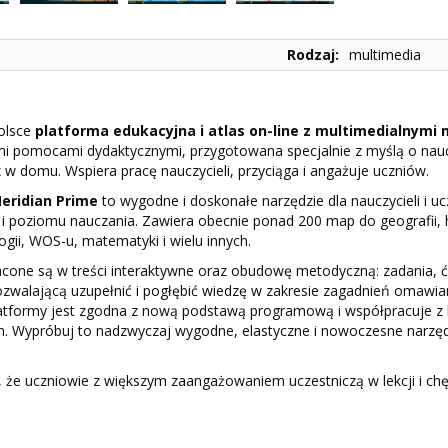
Rodzaj:
multimedia
olsce
platforma edukacyjna i atlas on-line z multimedialnymi
mi pomocami dydaktycznymi, przygotowana specjalnie z myślą o nau
 w domu. Wspiera pracę nauczycieli, przyciąga i angażuje uczniów.
eridian Prime
to wygodne i doskonałe narzędzie dla nauczycieli i u
i poziomu nauczania. Zawiera obecnie ponad 200 map do geografii, his
logii, WOS-u, matematyki i wielu innych.
one są w treści interaktywne oraz obudowę metodyczną: zadania, ć
pozwalającą uzupełnić i pogłębić wiedzę w zakresie zagadnień omawi
atformy jest zgodna z nową podstawą programową i współpracuje z
m. Wypróbuj to nadzwyczaj wygodne, elastyczne i nowoczesne narzę
, że uczniowie z większym zaangażowaniem uczestniczą w lekcji i chę