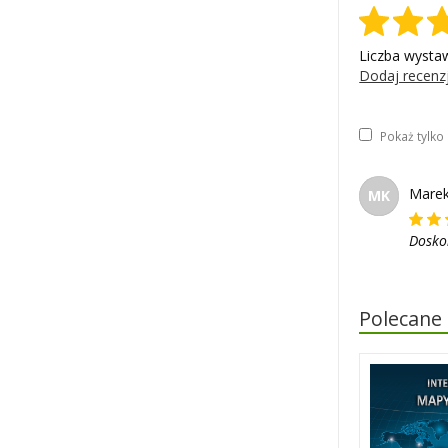
Liczba wysta
Dodaj recenz
Pokaż tylk
Marek
MK
Doskon
Polecane