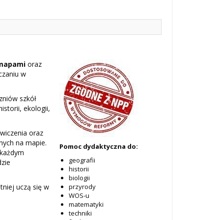
 mapami
oraz
czaniu w
czniów szkół
torii, ekologii,
wiczenia oraz
anych na mapie.
Pomoc dydaktyczna do:
 każdym
geografii
dzie
historii
biologii
tniej uczą się w
przyrody
WOS-u
matematyki
techniki