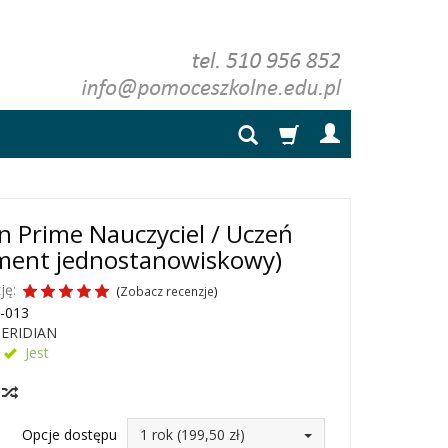
n Prime Nauczyciel / Uczeń
ment jednostanowiskowy)
ję:
(
Zobacz recenzje
)
-013
ERIDIAN
Jest
y
Opcje dostępu
1 rok (199,50 zł)