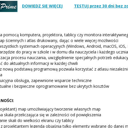
DOWIEDZ SIĘ WIĘCEJ
TESTUJ przez 30 dni bez 
 pomocą komputera, projektora, tablicy czy monitora interaktywne
p ściennych i atlas drukowany, dając o wiele więcej możliwości
wszystkich systemach operacyjnych (Windows, Android, macOS, iOS, 
rzędzie do pracy w szkole i w domu dla nauczyciela i każdego uczni
izacja procesu nauczania, uwzględnienie specjalnych potrzeb edukac
 do aktualnych informacji w każdej chwili
z nową podstawą programową pozwala korzystać z atlasu niezależn
ka
ntuicyjna obsługa, zapewnione wsparcie techniczne
tualne i bezpieczne oprogramowanie bez ukrytych kosztów
NOŚCI:
rojektant) map umożliwiający tworzenie własnych map
 skala przeliczająca się w zależności od powiększenia
ie skali do wielkości ekranu czy tablicy
 z projektantem legenda objaśnia tylko elementy wybrane do danej 