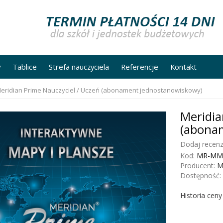
y
Tablice
Strefa nauczyciela
Referencje
Kontakt
eridian Prime Nauczyciel / Uczeń (abonament jednostanowiskowy)
Meridia
(abona
Dodaj recenz
Kod:
MR-MM
Producent:
M
Dostępność:
Historia cen