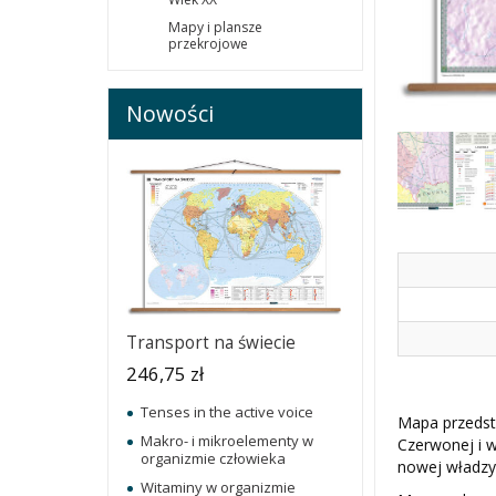
Mapy i plansze
przekrojowe
Nowości
Transport na świecie
246,75 zł
Tenses in the active voice
Mapa przedsta
W ostatnich 7 dniach produktem interesują się
4
osoby.
Makro- i mikroelementy w
Czerwonej i w
organizmie człowieka
nowej władzy 
Witaminy w organizmie