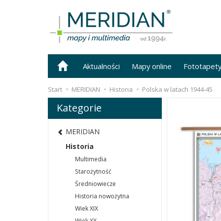
Aktualności
Mapy online
Fototapet
Start
MERIDIAN
Historia
Polska w latach 1944-45
Kategorie
MERIDIAN
Historia
Multimedia
Starożytność
Średniowiecze
Historia nowożytna
Wiek XIX
Wiek XX