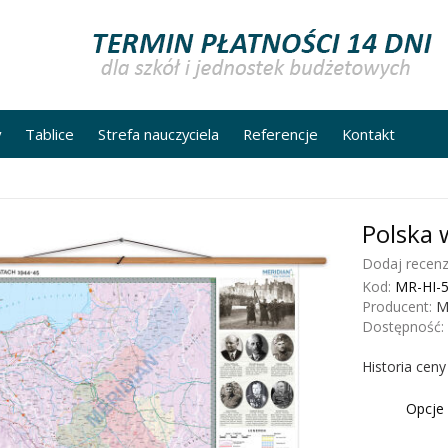
y
Tablice
Strefa nauczyciela
Referencje
Kontakt
Polska 
Dodaj recenz
Kod:
MR-HI-
Producent:
M
Dostępność:
Historia cen
Opcje 