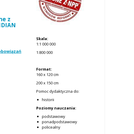
ne z
RIDIAN
Skala:
1:1 000 000
zobowiązań
1:800 000
Format:
160 x 120 cm
200 x 150 cm
Pomoc dydaktyczna do:
historii
Poziomy nauczania:
podstawowy
ponadpodstawowy
policealny