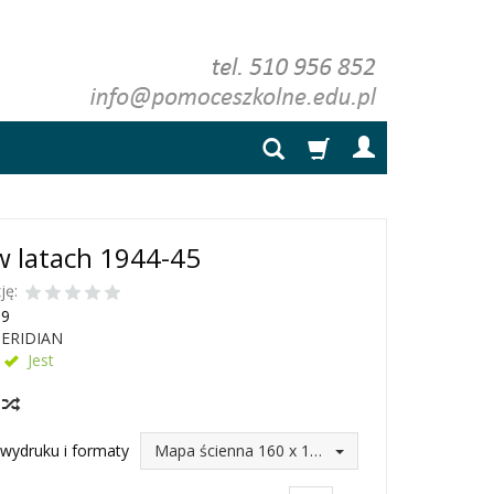
w latach 1944-45
ję:
59
ERIDIAN
Jest
y
wydruku i formaty
Mapa ścienna 160 x 120 (246,75 zł)