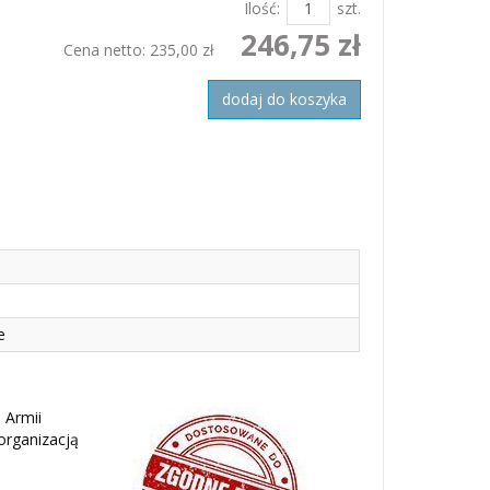
Ilość:
szt.
246,75 zł
Cena netto:
235,00 zł
dodaj do koszyka
e
 Armii
organizacją
.