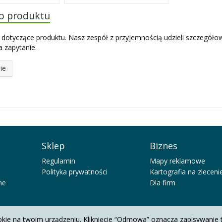
do produktu
 dotyczące produktu. Nasz zespół z przyjemnością udzieli szczegóło
 zapytanie.
ie
Sklep
Biznes
Regulamin
Mapy reklamowe
Polityka prywatności
Kartografia na zleceni
ne
Dla firm
okie na twoim urządzeniu. Kliknięcie “Odmowa” oznacza zapisywanie 