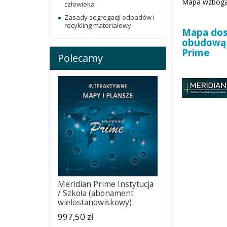
Mapa wzbogac
człowieka
Zasady segregacji odpadów i
recykling materiałowy
Mapa dost
obudową 
Prime
Polecamy
Meridian Prime Instytucja
/ Szkoła (abonament
wielostanowiskowy)
997,50 zł