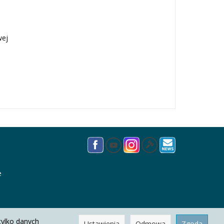
wej
e
tylko danych
Ustawienia
Odmowa
Zgoda