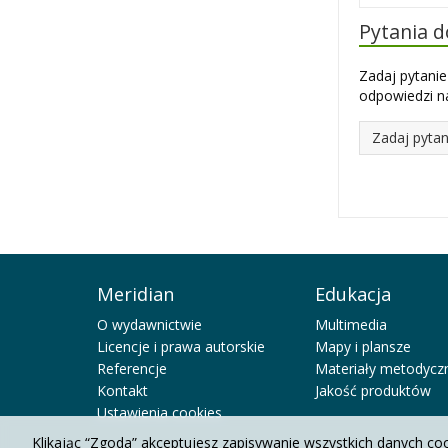
Pytania 
Zadaj pytanie
odpowiedzi na
Zadaj pytan
Meridian
Edukacja
O wydawnictwie
Multimedia
Licencje i prawa autorskie
Mapy i plansze
Referencje
Materiały metodycz
Kontakt
Jakość produktów
Ustawienia cookies
Klikając “Zgoda” akceptujesz zapisywanie wszystkich danych co