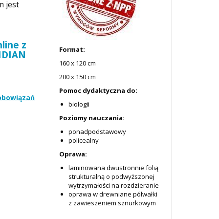
m jest
line z
Format:
RIDIAN
160 x 120 cm
200 x 150 cm
Pomoc dydaktyczna do:
zobowiązań
biologii
Poziomy nauczania:
ponadpodstawowy
policealny
Oprawa:
laminowana dwustronnie folią
strukturalną o podwyższonej
wytrzymałości na rozdzieranie
oprawa w drewniane półwałki
z zawieszeniem sznurkowym