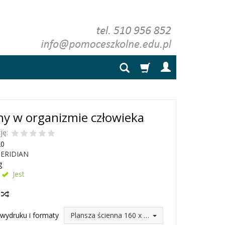
y w organizmie człowieka
ję:
20
ERIDIAN
g
Jest
y
wydruku i formaty
Plansza ścienna 160 x 120 (264,45 zł)