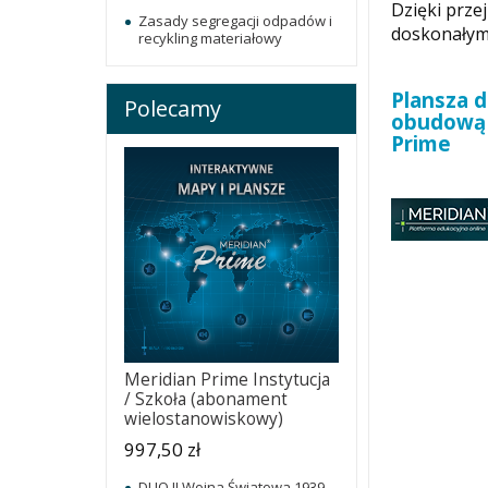
Dzięki prze
Zasady segregacji odpadów i
doskonałym
recykling materiałowy
Plansza d
Polecamy
obudową 
Prime
Meridian Prime Instytucja
/ Szkoła (abonament
wielostanowiskowy)
997,50 zł
DUO II Wojna Światowa 1939-