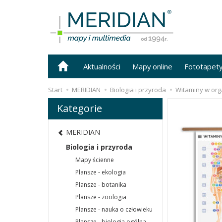
Aktualności
Mapy online
Fototapet
Start
MERIDIAN
Biologia i przyroda
Witaminy w org
Kategorie
MERIDIAN
Biologia i przyroda
Mapy ścienne
Plansze - ekologia
Plansze - botanika
Plansze - zoologia
Plansze - nauka o człowieku
Plansze - biologia ogólna