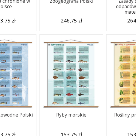
a chronione w
Zoogeografia Polski
Zasady 
Polsce
odpadów 
mate
3,75 zł
246,75 zł
264
kowodne Polski
Ryby morskie
Rośliny 
3,75 zł
153,75 zł
153