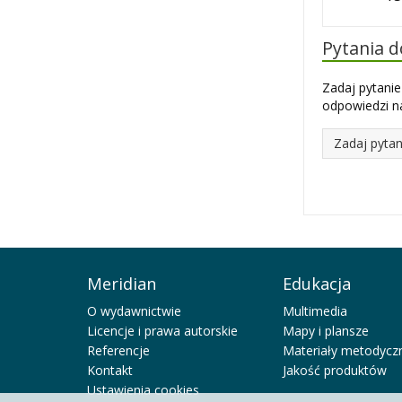
Pytania 
Zadaj pytanie
odpowiedzi na
Zadaj pytan
Meridian
Edukacja
O wydawnictwie
Multimedia
Licencje i prawa autorskie
Mapy i plansze
Referencje
Materiały metodycz
Kontakt
Jakość produktów
Ustawienia cookies