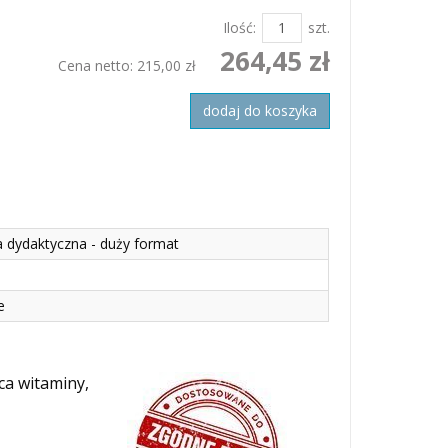
Ilość:
szt.
264,45 zł
Cena netto:
215,00 zł
dodaj do koszyka
a dydaktyczna - duży format
e
ca witaminy,