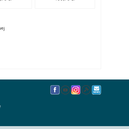
wej
e