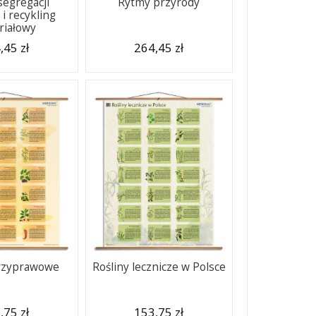
segregacji
Rytmy przyrody
i recykling
riałowy
,45 zł
264,45 zł
przyprawowe
Rośliny lecznicze w Polsce
,75 zł
153,75 zł