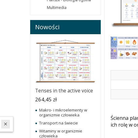
Multimedia
Nowości
Tenses in the active voice
264,45 zł
Makro- i mikroelementy w
organizmie człowieka
Ścienna pla
Transport na świecie
W ostatnich 7 dniach produktem interesuje się
7
osób.
ich rolę w 
Witaminy w organizmie
człowieka