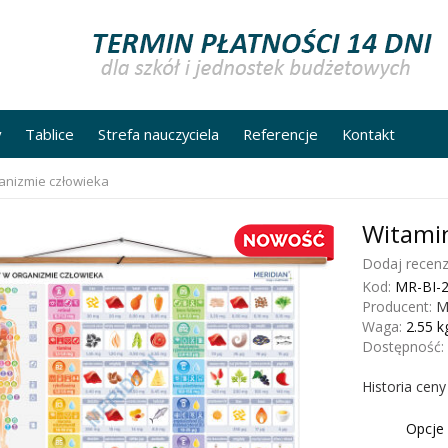
y
Tablice
Strefa nauczyciela
Referencje
Kontakt
anizmie człowieka
Witamin
Dodaj recenz
Kod:
MR-BI-
Producent:
M
Waga:
2.55
k
Dostępność:
Historia cen
Opcje 