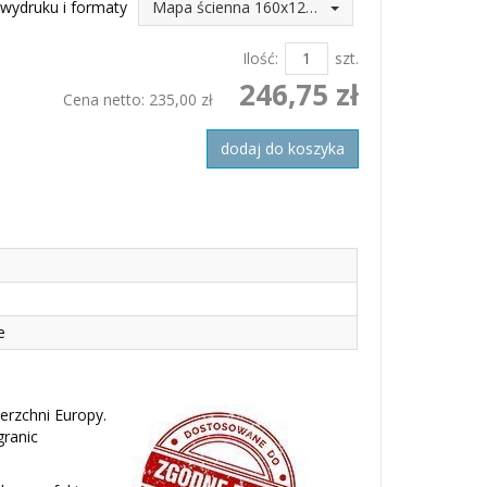
wydruku i formaty
Mapa ścienna 160x120 (246,75 zł)
Ilość:
szt.
246,75 zł
Cena netto:
235,00 zł
dodaj do koszyka
e
erzchni Europy.
granic