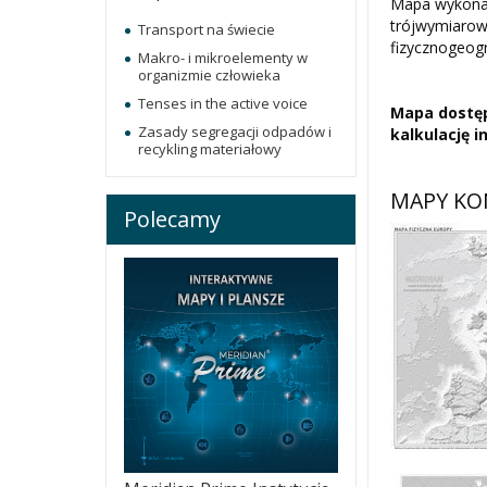
Mapa wykonan
trójwymiarow
Transport na świecie
fizycznogeog
Makro- i mikroelementy w
organizmie człowieka
Tenses in the active voice
Mapa dostęp
Zasady segregacji odpadów i
kalkulację 
recykling materiałowy
MAPY KO
Polecamy