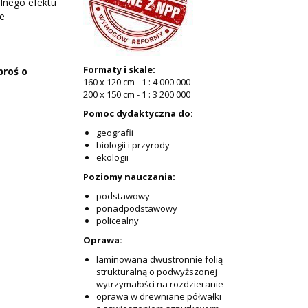
lnego efektu
je
Formaty i skale:
proś o
160 x 120 cm - 1 : 4 000 000
200 x 150 cm - 1 : 3 200 000
Pomoc dydaktyczna do:
geografii
biologii i przyrody
ekologii
Poziomy nauczania:
podstawowy
ponadpodstawowy
policealny
Oprawa:
laminowana dwustronnie folią
strukturalną o podwyższonej
wytrzymałości na rozdzieranie
oprawa w drewniane półwałki