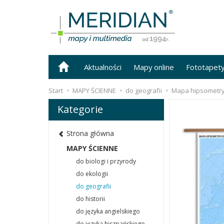
Aktualności
Mapy online
Fototapet
Start
MAPY ŚCIENNE
do geografii
Mapa hipsometry
Kategorie
Strona główna
MAPY ŚCIENNE
do biologi i przyrody
do ekologii
do geografii
do historii
do języka angielskiego
do języka hiszpańskiego