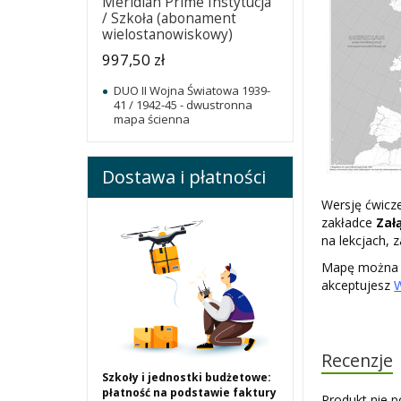
Meridian Prime Instytucja
/ Szkoła (abonament
wielostanowiskowy)
997,50 zł
DUO II Wojna Światowa 1939-
41 / 1942-45 - dwustronna
mapa ścienna
Dostawa i płatności
Wersję ćwicz
zakładce
Zał
na lekcjach,
Mapę można u
akceptujesz
Recenzje
Szkoły i jednostki budżetowe:
płatność na podstawie faktury
Produkt nie p