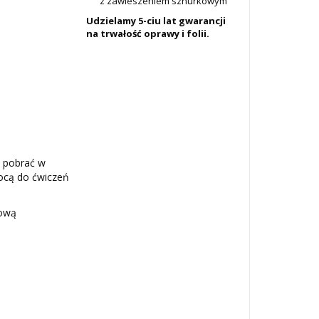
z zawieszeniem sznurkowym
Udzielamy 5-ciu lat gwarancji
na trwałość oprawy i folii.
 pobrać w
mocą do ćwiczeń
rową