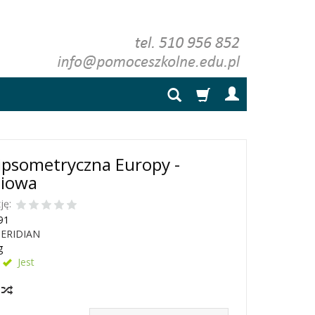
psometryczna Europy -
niowa
ję:
91
ERIDIAN
g
Jest
y