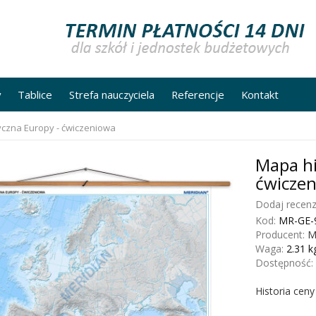
y
Tablice
Strefa nauczyciela
Referencje
Kontakt
czna Europy - ćwiczeniowa
Mapa hi
ćwicze
Dodaj recenz
Kod:
MR-GE-
Producent:
M
Waga:
2.31
k
Dostępność:
Historia cen