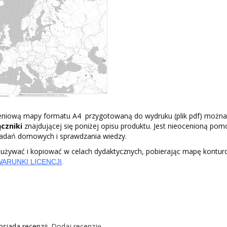
eniową mapy formatu A4 przygotowaną do wydruku (plik pdf) można
ączniki
znajdującej się poniżej opisu produktu. Jest nieocenioną po
 zadań domowych i sprawdzania wiedzy.
żywać i kopiować w celach dydaktycznych, pobierając mapę kontu
WARUNKI LICENCJI
.
osiada recenzji.
Dodaj recenzję