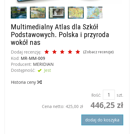
Multimedialny Atlas dla Szkół
Podstawowych. Polska i przyroda
wokół nas
Dodaj recenzję:
(
Zobacz recenzje
)
Kod:
MR-MM-009
Producent:
MERIDIAN
Dostępność:
Jest
Historia ceny
Ilość:
szt.
446,25 zł
Cena netto:
425,00 zł
dodaj do koszyka