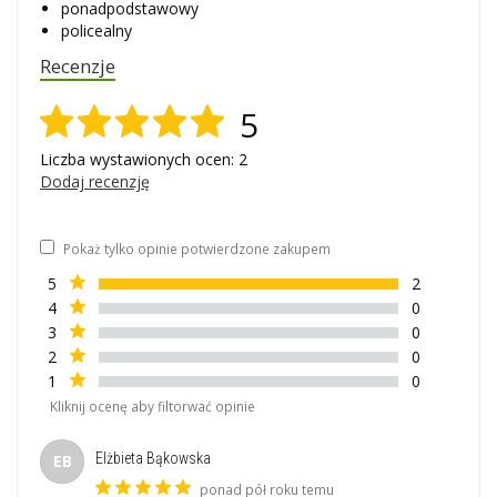
ponadpodstawowy
policealny
Recenzje
5
Liczba wystawionych ocen: 2
Dodaj recenzję
Pokaż tylko opinie potwierdzone zakupem
5
2
4
0
3
0
2
0
1
0
Kliknij ocenę aby filtorwać opinie
Elżbieta Bąkowska
EB
ponad pół roku temu