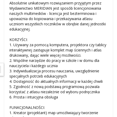
Absolutnie unikatowym rozwiązaniem przyjętym przez
Wydawnictwo MERIDIAN jest sposób licencjonowania
naszych multimediów - licencja jest bezterminowa i
upoważnia do kopiowania i przekazywania atlasu
uczniom wszystkich roczników w obrębie danej jednostki
edukacyjnej.
KORZYŚCI:
1. Używany za pomocą komputera, projektora czy tablicy
interaktywnej zastępuje komplet map ściennych i atlas
drukowany, dając wiele więcej możliwości.
2. Wspólne narzędzie do pracy w szkole i w domu dla
nauczyciela i każdego ucznia
W ostatnich 7 dniach produktem interesują się
3
osoby.
3. Indywidualizacja procesu nauczania, uwzględnienie
specjalnych potrzeb edukacyjnych
4. Dostępność do aktualnych informacji w każdej chwili
5. Zgodność z nową podstawą programową pozwala
korzystać z atlasu niezależnie od wyboru podręcznika
6. Prosta i intuicyjna obsługa
FUNKCJONALNOŚCI:
1. Kreator (projektant) map umożliwiający tworzenie