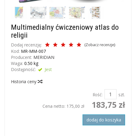
Multimedialny ćwiczeniowy atlas do
religii
Dodaj recenzję:
(
Zobacz recenzje
)
Kod:
MR-MM-007
Producent:
MERIDIAN
Waga:
0.50
kg
Dostępność:
Jest
Historia ceny
Ilość:
szt.
183,75 zł
Cena netto:
175,00 zł
dodaj do koszyka