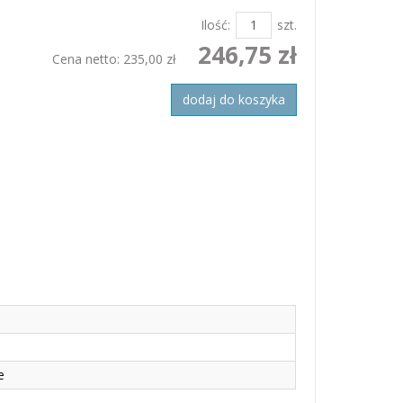
Ilość:
szt.
246,75 zł
Cena netto:
235,00 zł
dodaj do koszyka
e