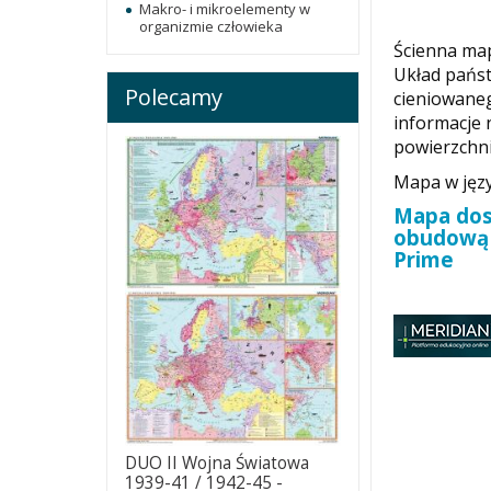
Makro- i mikroelementy w
organizmie człowieka
Ścienna ma
Układ państ
Polecamy
cieniowaneg
informacje 
powierzchnia
Mapa w języ
Mapa dost
obudową 
Prime
DUO II Wojna Światowa
1939-41 / 1942-45 -