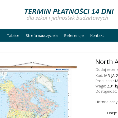
y
Tablice
Strefa nauczyciela
Referencje
Kontakt
North A
Dodaj recenz
Kod:
MR-JA-2
Producent:
M
Waga:
2.31
k
Dostępność:
Historia cen
Opcje 