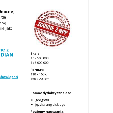
łnocnej
.
 tle
e są
ie jak:
ne z
Skala:
RIDIAN
1 : 7 500 000
1 : 6 000 000
Format:
110 x 160 cm
zobowiązań
150 x 200 cm
Pomoc dydaktyczna do:
geografii
języka angielskiego
Poziomy nauczania: