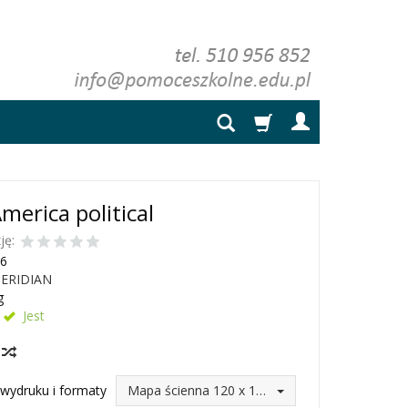
merica political
ję:
6
ERIDIAN
g
Jest
y
wydruku i formaty
Mapa ścienna 120 x 160 (246,75 zł)