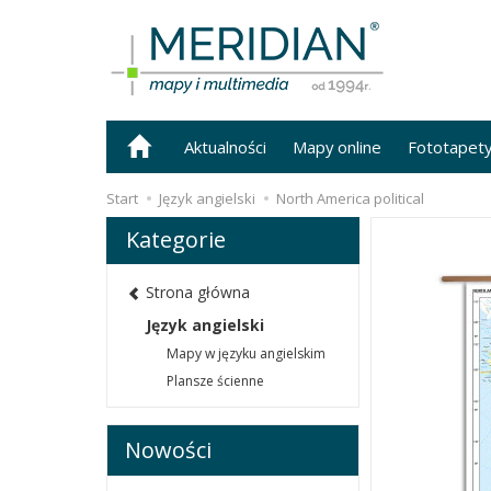
Aktualności
Mapy online
Fototapet
Start
Język angielski
North America political
Kategorie
Strona główna
Język angielski
Mapy w języku angielskim
Plansze ścienne
Nowości