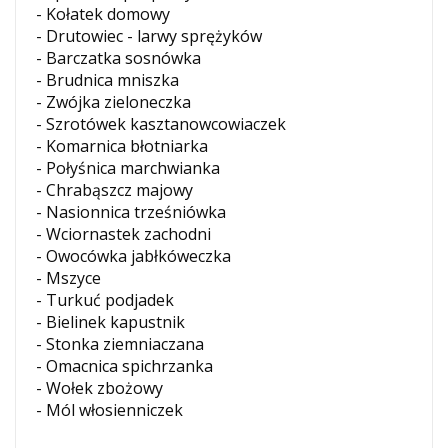
- Kołatek domowy
- Drutowiec - larwy sprężyków
- Barczatka sosnówka
- Brudnica mniszka
- Zwójka zieloneczka
- Szrotówek kasztanowcowiaczek
- Komarnica błotniarka
- Połyśnica marchwianka
- Chrabąszcz majowy
- Nasionnica trześniówka
- Wciornastek zachodni
- Owocówka jabłkóweczka
- Mszyce
- Turkuć podjadek
- Bielinek kapustnik
- Stonka ziemniaczana
- Omacnica spichrzanka
- Wołek zbożowy
- Mól włosienniczek