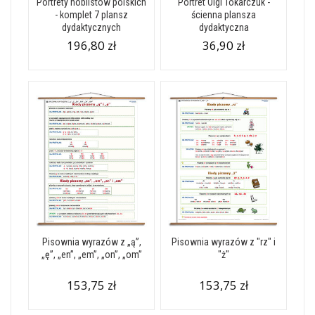
Portrety noblistów polskich
Portret Olgi Tokarczuk -
- komplet 7 plansz
ścienna plansza
dydaktycznych
dydaktyczna
196,80 zł
36,90 zł
Pisownia wyrazów z „ą”,
Pisownia wyrazów z "rz" i
„ę”, „en”, „em”, „on”, „om”
"ż"
153,75 zł
153,75 zł