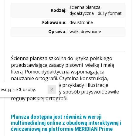
ścienna plansza
Rodzaj:
dydaktyczna - duży format
Foliowanie:
dwustronne
Oprawa:
wałki drewniane
Ścienna plansza szkolna do języka polskiego
przedstawiająca zasady pisowni wielką i małą
literą. Pomoc dydaktyczna wspomagająca
nauczanie ortografii. Czytelna konstrukcja,
odpowiednio dobrane przykłady i ilustracje
W ostatnich 7 dniach produktem interesują się
3
osoby.
pozwalają w łatwiejszy sposób przyswoić zawiłe
reguły polskiej ortografii.
Plansza dostępna jest również w wersji
multimedialnej online z obudową interaktywną i
ćwiczeniową na platformie MERIDIAN Prime