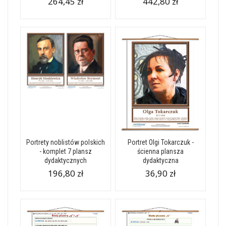
264,45 zł
442,80 zł
Portrety noblistów polskich
Portret Olgi Tokarczuk -
- komplet 7 plansz
ścienna plansza
dydaktycznych
dydaktyczna
196,80 zł
36,90 zł