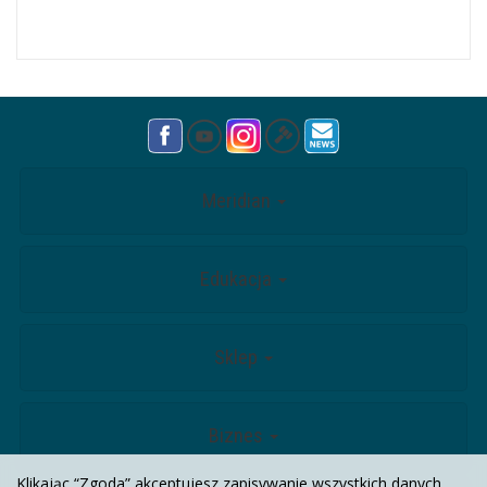
Meridian
Edukacja
Sklep
Biznes
Klikając “Zgoda” akceptujesz zapisywanie wszystkich danych