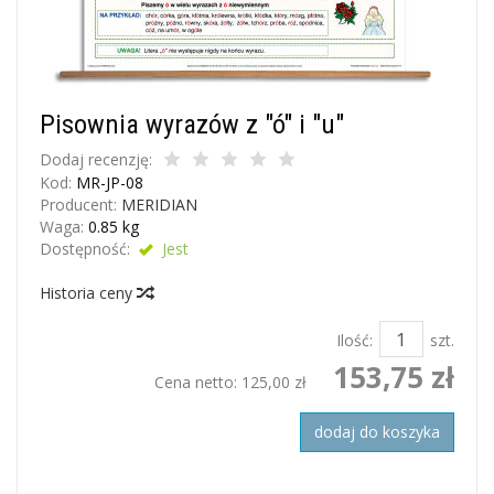
Pisownia wyrazów z "ó" i "u"
Dodaj recenzję:
Kod:
MR-JP-08
Producent:
MERIDIAN
Waga:
0.85
kg
Dostępność:
Jest
Historia ceny
Ilość:
szt.
153,75 zł
Cena netto:
125,00 zł
dodaj do koszyka