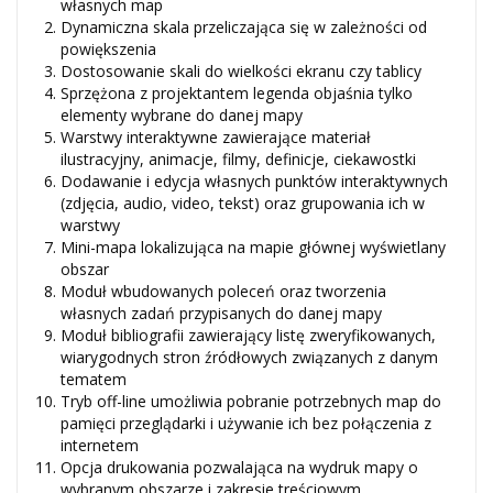
własnych map
Dynamiczna skala przeliczająca się w zależności od
powiększenia
Dostosowanie skali do wielkości ekranu czy tablicy
Sprzężona z projektantem legenda objaśnia tylko
elementy wybrane do danej mapy
Warstwy interaktywne zawierające materiał
ilustracyjny, animacje, filmy, definicje, ciekawostki
Dodawanie i edycja własnych punktów interaktywnych
(zdjęcia, audio, video, tekst) oraz grupowania ich w
warstwy
Mini-mapa lokalizująca na mapie głównej wyświetlany
obszar
Moduł wbudowanych poleceń oraz tworzenia
własnych zadań przypisanych do danej mapy
Moduł bibliografii zawierający listę zweryfikowanych,
wiarygodnych stron źródłowych związanych z danym
tematem
Tryb off-line umożliwia pobranie potrzebnych map do
pamięci przeglądarki i używanie ich bez połączenia z
internetem
Opcja drukowania pozwalająca na wydruk mapy o
wybranym obszarze i zakresie treściowym