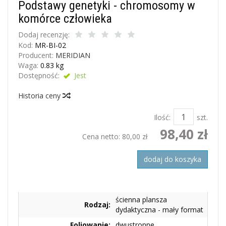
Podstawy genetyki - chromosomy w
komórce człowieka
Dodaj recenzję:
Kod:
MR-BI-02
Producent:
MERIDIAN
Waga:
0.83
kg
Dostępność:
Jest
Historia ceny
Ilość:
szt.
98,40 zł
Cena netto:
80,00 zł
dodaj do koszyka
ścienna plansza
Rodzaj:
dydaktyczna - mały format
Foliowanie:
dwustronne