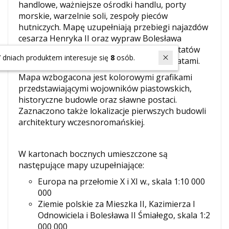
handlowe, ważniejsze ośrodki handlu, porty
morskie, warzelnie soli, zespoły pieców
hutniczych. Mapę uzupełniają przebiegi najazdów
cesarza Henryka II oraz wypraw Bolesława
Chrobrego, a miejsca bitew, zawarcia traktatów
W ostatnich 7 dniach produktem interesuje się
8
osób.
oraz ważniejszych wydarzeń oznaczono datami.
Mapa wzbogacona jest kolorowymi grafikami
przedstawiającymi wojowników piastowskich,
historyczne budowle oraz sławne postaci.
Zaznaczono także lokalizacje pierwszych budowli
architektury wczesnoromańskiej.
W kartonach bocznych umieszczone są
następujące mapy uzupełniające:
Europa na przełomie X i XI w., skala 1:10 000
000
Ziemie polskie za Mieszka II, Kazimierza I
Odnowiciela i Bolesława II Śmiałego, skala 1:2
000 000