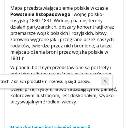
Mapa przedstawiająca ziemie polskie w czasie
Powstania listopadowego
i wojnę polsko-
rosyjską 1830-1831. Widnieją na niej tereny
działań partyzanckich, obszary koncentracji oraz
przemarsze wojsk polskich i rosyjskich, bitwy
zarówno wygrane jak i przegrane przez naszych
rodaków, twierdze przez nich bronione, a także
miejsca złożenia broni przez wojska polskie w
1831 r.
W panelu bocznym przedstawione są portrety i
noty biograficzne najważniejszych przywódców
tamtych czasów.
W ostatnich 7 dniach produktem interesują się
3
osoby.
Dzięki przejrzystym, łatwo zapadającym w pamięć,
kolorowym ilustracjom, jest doskonałym, szybko
przyswajalnym źródłem wiedzy.
Mapa dostępna jest również w wersji