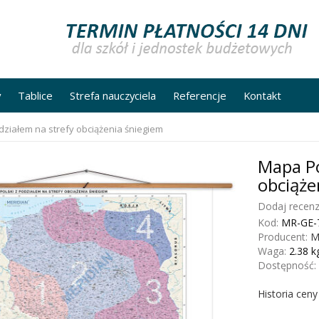
y
Tablice
Strefa nauczyciela
Referencje
Kontakt
działem na strefy obciążenia śniegiem
Mapa Po
obciąże
Dodaj recenz
Kod:
MR-GE-
Producent:
M
Waga:
2.38
k
Dostępność:
Historia cen