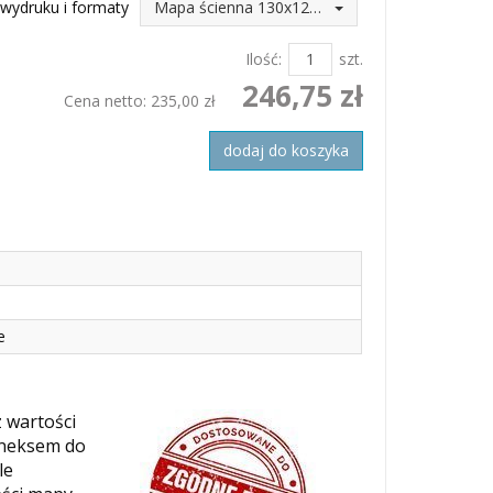
wydruku i formaty
Mapa ścienna 130x120 (246,75 zł)
Ilość:
szt.
246,75 zł
Cena netto:
235,00 zł
dodaj do koszyka
e
z wartości
aneksem do
le