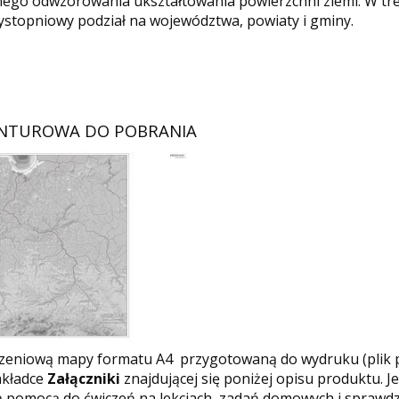
ego odwzorowania ukształtowania powierzchni ziemi. W tr
ystopniowy podział na województwa, powiaty i gminy.
NTUROWA DO POBRANIA
czeniową mapy formatu A4 przygotowaną do wydruku (plik 
akładce
Załączniki
znajdującej się poniżej opisu produktu. Je
 pomocą do ćwiczeń na lekcjach, zadań domowych i sprawdz