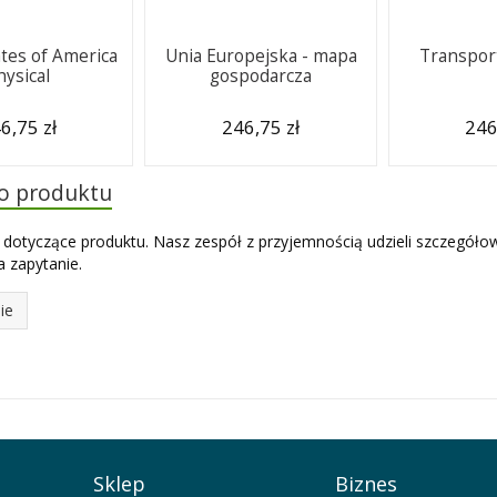
ates of America
Unia Europejska - mapa
Transport
hysical
gospodarcza
6,75 zł
246,75 zł
246
do produktu
 dotyczące produktu. Nasz zespół z przyjemnością udzieli szczegóło
 zapytanie.
ie
Sklep
Biznes