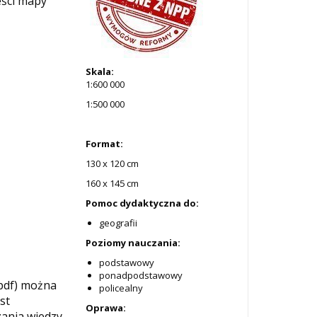
eści mapy
Skala:
1:600 000
1:500 000
Format:
130 x 120 cm
160 x 145 cm
Pomoc dydaktyczna do:
geografii
Poziomy nauczania:
podstawowy
ponadpodstawowy
pdf) można
policealny
st
Oprawa:
ania wiedzy.