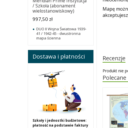
Meridian Prime Instytucja
/ Szkoła (abonament
Mapę można
wielostanowiskowy)
akceptujes
997,50 zł
DUO II Wojna Światowa 1939-
41 / 1942-45 - dwustronna
mapa ścienna
Dostawa i płatności
Recenzje
Produkt nie p
Polecane
Szkoły i jednostki budżetowe:
płatność na podstawie faktury