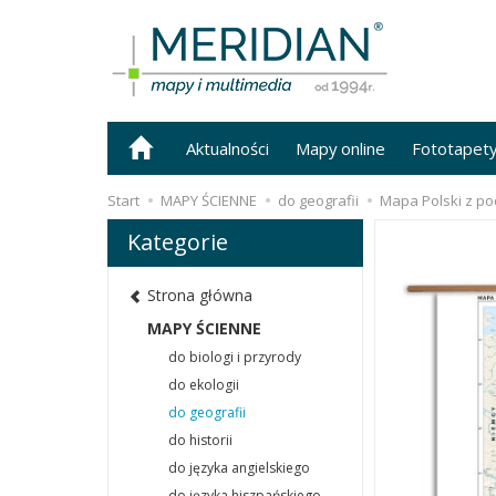
Aktualności
Mapy online
Fototapet
Start
MAPY ŚCIENNE
do geografii
Mapa Polski z po
Kategorie
Strona główna
MAPY ŚCIENNE
do biologi i przyrody
do ekologii
do geografii
do historii
do języka angielskiego
do języka hiszpańskiego