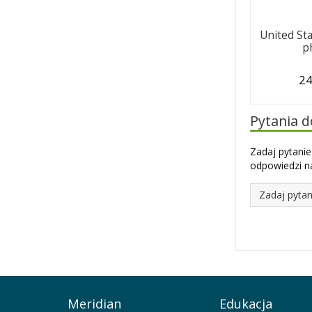
United St
p
24
Pytania 
Zadaj pytanie
odpowiedzi na
Zadaj pytan
Meridian
Edukacja