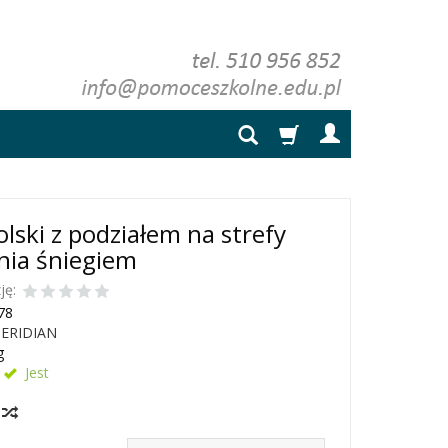
lski z podziałem na strefy
nia śniegiem
ję:
78
ERIDIAN
g
Jest
y