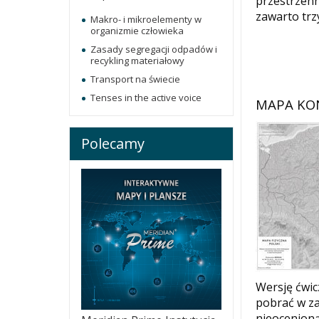
przestrzenn
zawarto trz
Makro- i mikroelementy w
organizmie człowieka
Zasady segregacji odpadów i
recykling materiałowy
Transport na świecie
Tenses in the active voice
MAPA KO
Polecamy
Wersję ćwi
pobrać w z
nieocenioną