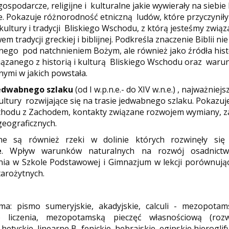
gospodarcze, religijne i kulturalne jakie wywierały na siebie
ne. Pokazuje różnorodność etniczną ludów, które przyczyniły
kultury i tradycji Bliskiego Wschodu, z którą jesteśmy związ
m tradycji greckiej i biblijnej. Podkreśla znaczenie Biblii nie
anego pod natchnieniem Bożym, ale również jako źródła his
ązanego z historią i kulturą Bliskiego Wschodu oraz waru
nymi w jakich powstała.
edwabnego szlaku
(od I w.p.n.e.- do XIV w.n.e.) , najważniej
ltury rozwijające się na trasie jedwabnego szlaku. Pokazuj
hodu z Zachodem, kontakty związane rozwojem wymiany, z
eograficznych.
e są również rzeki w dolinie których rozwinęły si
e
. Wpływ warunków naturalnych na rozwój osadnict
ia w Szkole Podstawowej i Gimnazjum w lekcji porównując
Starożytnych.
ma: pismo sumeryjskie, akadyjskie, calculi - mezopotam
o liczenia, mezopotamską pieczęć własnościową (rozw
hetyckie, linearne B, fenickie, hebrajskie, egipskie hieroglify