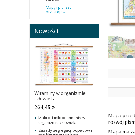
Mapy i plansze
przekrojowe
Nowości
Witaminy w organizmie
człowieka
264,45 zł
Mapa przeds
Makro- i mikroelementy w
rozwój pis
organizmie człowieka
Zasady segregacji odpadów i
Mapa ma za