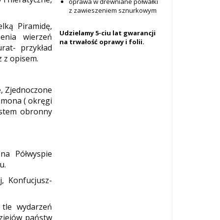
oprawa w drewniane półwałki
z zawieszeniem sznurkowym
lką Piramidę,
Udzielamy 5-ciu lat gwarancji
zenia wierzeń
na trwałość oprawy i folii.
urat- przykład
 z opisem.
ie, Zjednoczone
lomona ( okręgi
system obronny
 na Półwyspie
u.
j, Konfucjusz-
tle wydarzeń
dziejów państw