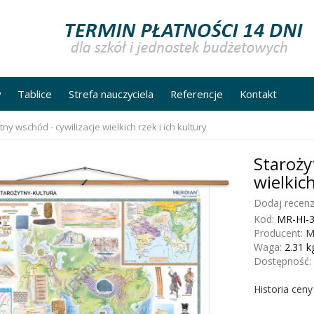
y
Tablice
Strefa nauczyciela
Referencje
Kontakt
tny wschód - cywilizacje wielkich rzek i ich kultury
Staroży
wielkich
Dodaj recenz
Kod:
MR-HI-
Producent:
M
Waga:
2.31
k
Dostępność:
Historia cen