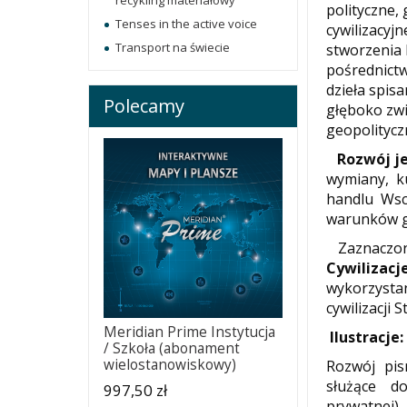
recykling materiałowy
polityczne, 
Tenses in the active voice
cywilizacyj
Transport na świecie
stworzenia 
pośrednictwe
dzieła spis
Polecamy
głęboko zwi
geopolitycz
Rozwój j
wymiany, ku
handlu Wsc
warunków g
Zaznaczon
Cywilizacj
wykorzystan
cywilizacji 
Meridian Prime Instytucja
Ilustracje:
/ Szkoła (abonament
wielostanowiskowy)
Rozwój pis
służące d
997,50 zł
prywatnej), 