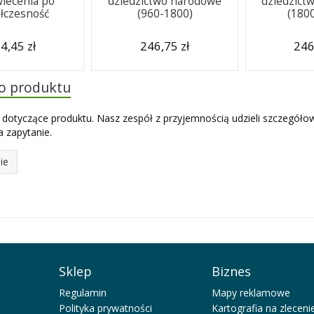
wiecenia po
dziedzictwo narodowe
dziedzict
łczesność
(960-1800)
(180
4,45 zł
246,75 zł
246
do produktu
 dotyczące produktu. Nasz zespół z przyjemnością udzieli szczegóło
 zapytanie.
ie
Sklep
Biznes
Regulamin
Mapy reklamowe
Polityka prywatności
Kartografia na zleceni