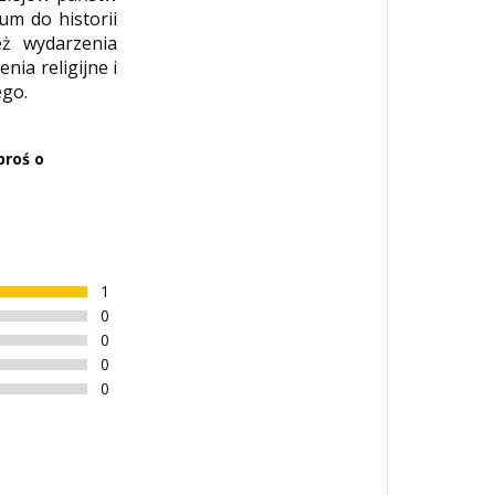
um do historii
eż wydarzenia
ia religijne i
ego.
proś o
1
0
0
0
0