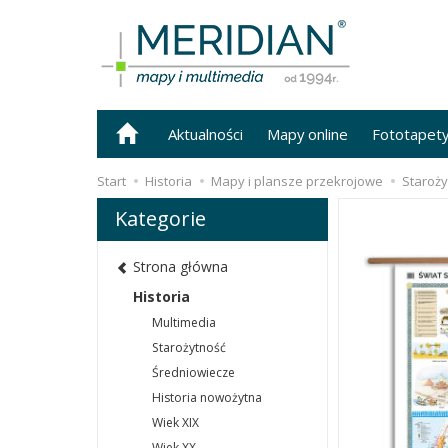
Aktualności
Mapy online
Fototapet
Start
Historia
Mapy i plansze przekrojowe
Staroży
Kategorie
Strona główna
Historia
Multimedia
Starożytność
Średniowiecze
Historia nowożytna
Wiek XIX
Wiek XX