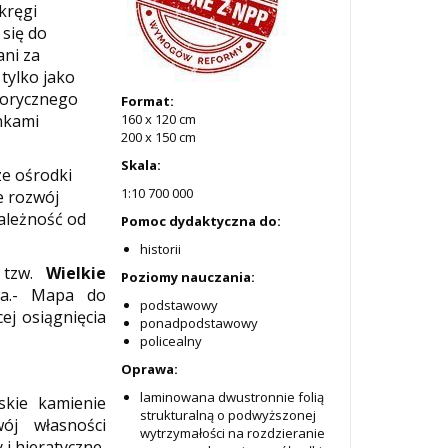
 kręgi
 się do
ani za
 tylko jako
torycznego
Format:
nkami
160 x 120 cm
200 x 150 cm
Skala:
sze ośrodki
1:10 700 000
e rozwój
ależność od
Pomoc dydaktyczna do:
historii
ę tzw.
Wielkie
Poziomy nauczania:
wa.- Mapa do
podstawowy
ej osiągnięcia
ponadpodstawowy
policealny
Oprawa:
laminowana dwustronnie folią
skie kamienie
strukturalną o podwyższonej
ój własności
wytrzymałości na rozdzieranie
 i hieratyczne,