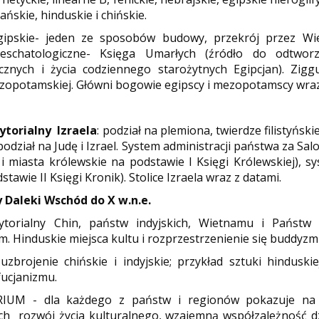
ńskie, hinduskie i chińskie.
gipskie- jeden ze sposobów budowy, przekrój przez Wie
eschatologiczne- Księga Umarłych (źródło do odtwor
cznych i życia codziennego starożytnych Egipcjan). Zigg
zopotamskiej. Główni bogowie egipscy i mezopotamscy wraz
ytorialny Izraela
: podział na plemiona, twierdze filistyńsk
podział na Judę i Izrael. System administracji państwa za Sa
 miasta królewskie na podstawie I Księgi Królewskiej), 
stawie II Księgi Kronik). Stolice Izraela wraz z datami.
 Daleki Wschód do X w.n.e.
ytorialny Chin, państw indyjskich, Wietnamu i Państw
m. Hinduskie miejsca kultu i rozprzestrzenienie się buddyzm
uzbrojenie chińskie i indyjskie; przykład sztuki hinduskie
ucjanizmu.
IUM - dla każdego z państw i regionów pokazuje na 
ych rozwój życia kulturalnego, wzajemną współzależność 