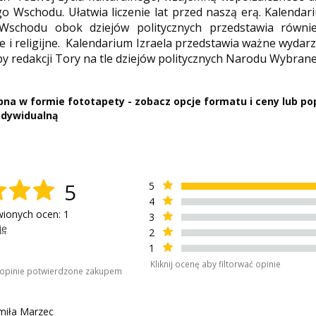
o Wschodu. Ułatwia liczenie lat przed naszą erą. Kalendari
Wschodu obok dziejów politycznych przedstawia równi
 i religijne. Kalendarium Izraela przedstawia ważne wydarzen
py redakcji Tory na tle dziejów politycznych Narodu Wybran
na w formie fototapety - zobacz opcje formatu i ceny lub po
indywidualną
5
5
4
wionych ocen: 1
3
ję
2
1
Kliknij ocenę aby filtorwać opinie
o opinie potwierdzone zakupem
iła Marzec