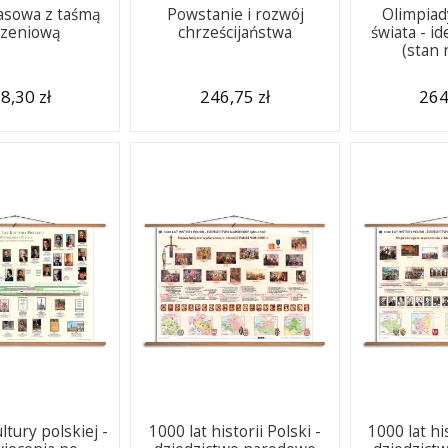
asowa z taśmą
Powstanie i rozwój
Olimpiad
czeniową
chrześcijaństwa
świata - id
(stan 
8,30 zł
246,75 zł
264
ltury polskiej -
1000 lat historii Polski -
1000 lat his