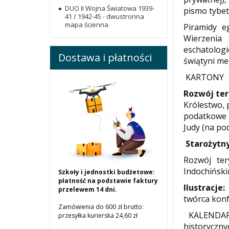
DUO II Wojna Światowa 1939-
pismo tybeta
41 / 1942-45 - dwustronna
mapa ścienna
Piramidy e
Wierzenia 
eschatologi
Dostawa i płatności
świątyni me
KARTONY
Rozwój ter
Królestwo, 
podatkowe i
Judy (na pod
Starożytny
Rozwój ter
Indochiński
Szkoły i jednostki budżetowe:
płatność na podstawie faktury
Ilustracje:
przelewem 14 dni.
twórca konf
Zamówienia do 600 zł brutto:
KALENDAR
przesyłka kurierska 24,60 zł
historyczn