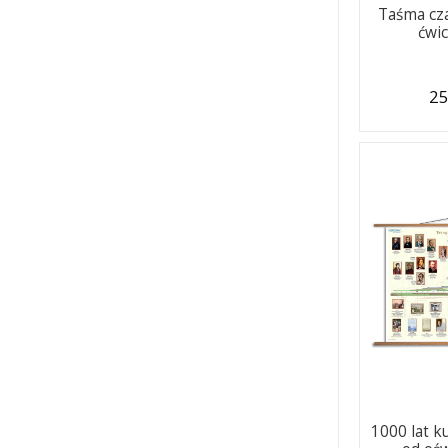
Taśma cz
ćwi
25
1000 lat ku