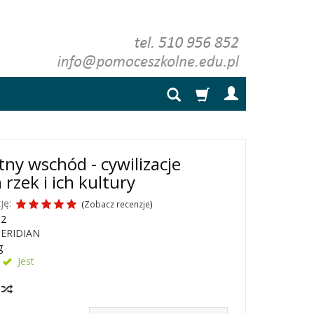
tny wschód - cywilizacje
 rzek i ich kultury
ję:
(
Zobacz recenzje
)
32
ERIDIAN
g
Jest
y