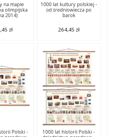
y na mapie
1000 lat kultury polskiej -
ea olimpijska
od średniowiecza po
na 2014)
barok
,45 zł
264,45 zł
torii Polski -
1000 lat historii Polski -