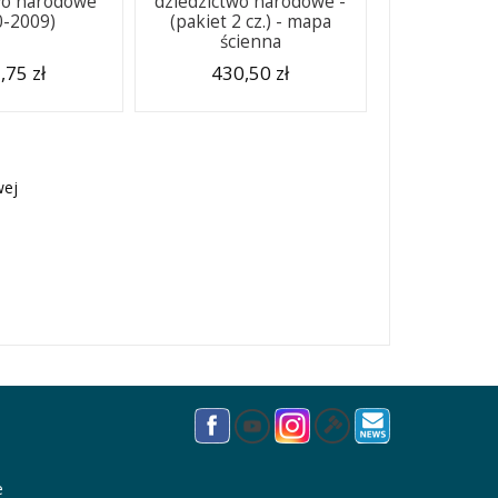
wo narodowe
dziedzictwo narodowe -
0-2009)
(pakiet 2 cz.) - mapa
ścienna
,75 zł
430,50 zł
wej
e