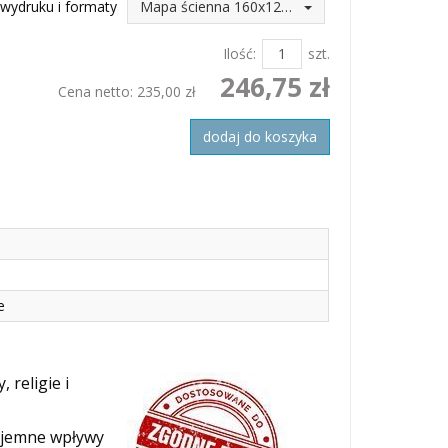
wydruku i formaty
Mapa ścienna 160x120 (246,75 zł)
Ilość:
szt.
246,75 zł
Cena netto:
235,00 zł
dodaj do koszyka
e
 religie i
ajemne wpływy