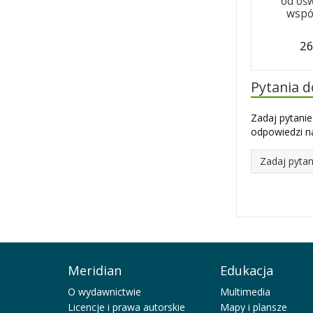
od oś
wspó
26
Pytania 
Zadaj pytanie
odpowiedzi na
Zadaj pytan
Meridian
Edukacja
O wydawnictwie
Multimedia
Licencje i prawa autorskie
Mapy i plansze