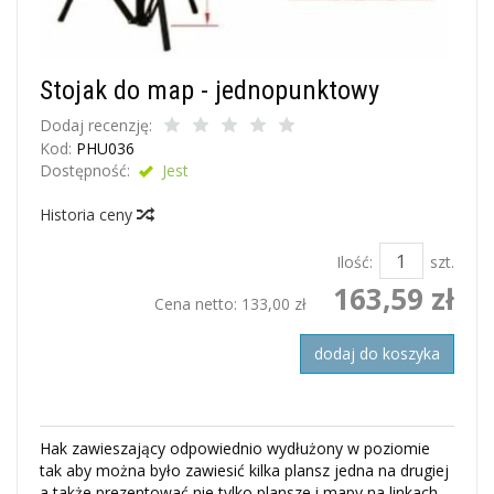
Stojak do map - jednopunktowy
Dodaj recenzję:
Kod:
PHU036
Dostępność:
Jest
Historia ceny
Ilość:
szt.
163,59 zł
Cena netto:
133,00 zł
dodaj do koszyka
Hak zawieszający odpowiednio wydłużony w poziomie
tak aby można było zawiesić kilka plansz jedna na drugiej
a także prezentować nie tylko plansze i mapy na linkach,