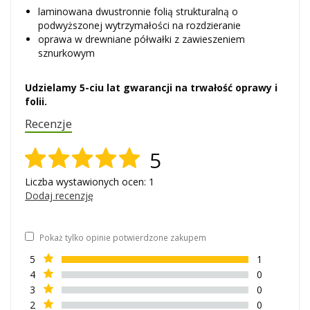
laminowana dwustronnie folią strukturalną o
podwyższonej wytrzymałości na rozdzieranie
oprawa w drewniane półwałki z zawieszeniem
sznurkowym
Udzielamy 5-ciu lat gwarancji na trwałość oprawy i
folii.
Recenzje
5
Liczba wystawionych ocen: 1
Dodaj recenzję
Pokaż tylko opinie potwierdzone zakupem
5
1
4
0
3
0
2
0