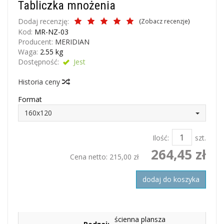
Tabliczka mnożenia
Dodaj recenzję:
(
Zobacz recenzje
)
Kod:
MR-NZ-03
Producent:
MERIDIAN
Waga:
2.55
kg
Dostępność:
Jest
Historia ceny
Format
160x120
Ilość:
szt.
264,45 zł
Cena netto:
215,00 zł
dodaj do koszyka
ścienna plansza