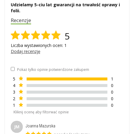
Udzielamy 5-ciu lat gwarancji na trwałość oprawy i
folii.
Recenzje
5
Liczba wystawionych ocen: 1
Dodaj recenzję
Pokaż tylko opinie potwierdzone zakupem
5
1
4
0
3
0
2
0
1
0
Kliknij ocenę aby filtorwać opinie
Joanna Mazurska
JM