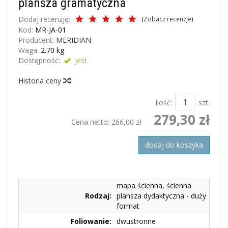
plansza gramatyczna
Dodaj recenzję:
(
Zobacz recenzje
)
Kod:
MR-JA-01
Producent:
MERIDIAN
Waga:
2.70
kg
Dostępność:
Jest
Historia ceny
Ilość:
szt.
279,30 zł
Cena netto:
266,00 zł
dodaj do koszyka
mapa ścienna, ścienna
Rodzaj:
plansza dydaktyczna - duży
format
Foliowanie:
dwustronne