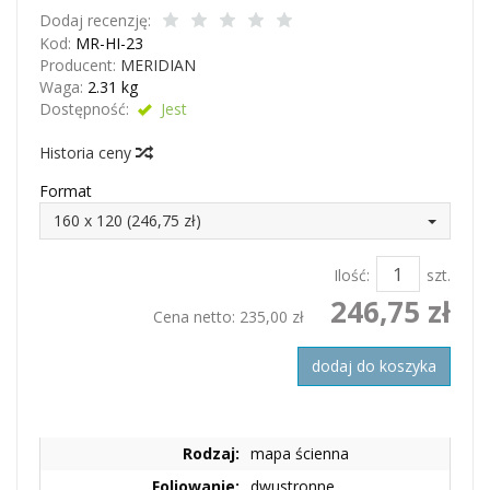
Dodaj recenzję:
Kod:
MR-HI-23
Producent:
MERIDIAN
Waga:
2.31
kg
Dostępność:
Jest
Historia ceny
Format
160 x 120 (246,75 zł)
Ilość:
szt.
246,75 zł
Cena netto:
235,00 zł
dodaj do koszyka
Rodzaj:
mapa ścienna
Foliowanie:
dwustronne