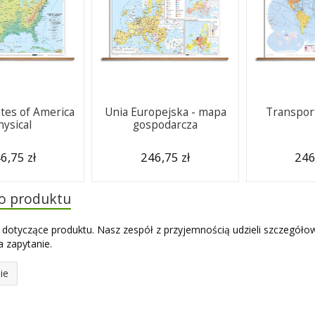
ates of America
Unia Europejska - mapa
Transport
hysical
gospodarcza
6,75 zł
246,75 zł
246
do produktu
 dotyczące produktu. Nasz zespół z przyjemnością udzieli szczegóło
 zapytanie.
ie