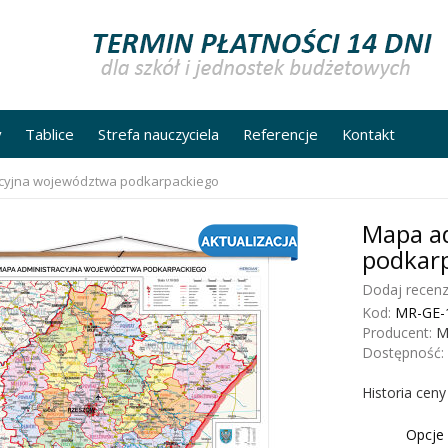
y
Tablice
Strefa nauczyciela
Referencje
Kontakt
cyjna województwa podkarpackiego
Mapa a
podkar
Dodaj recenz
Kod:
MR-GE-
Producent:
M
Dostępność:
Historia cen
Opcje 