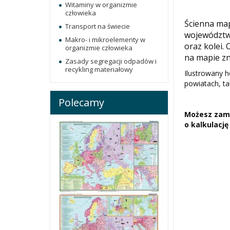
Witaminy w organizmie
człowieka
Ścienna map
Transport na świecie
województwa
Makro- i mikroelementy w
oraz kolei.
organizmie człowieka
na mapie zna
Zasady segregacji odpadów i
recykling materiałowy
Ilustrowany 
powiatach, ta
Polecamy
Możesz zamó
o kalkulację