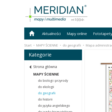
Aktualności
Mapy online
Fototapet
Start
MAPY ŚCIENNE
do geografii
Mapa administra
Kategorie
Strona główna
MAPY ŚCIENNE
do biologi i przyrody
do ekologii
do geografii
do historii
do języka angielskiego
do języka hiszpańskiego