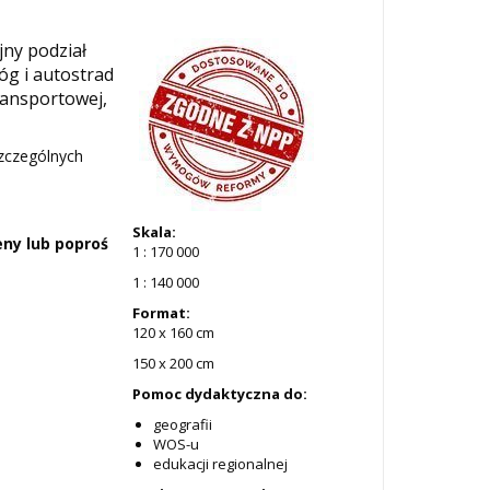
jny podział
óg i autostrad
ransportowej,
zczególnych
Skala:
ny lub poproś
1 : 170 000
1 : 140 000
Format:
120 x 160 cm
150 x 200 cm
Pomoc dydaktyczna do:
geografii
WOS-u
edukacji regionalnej