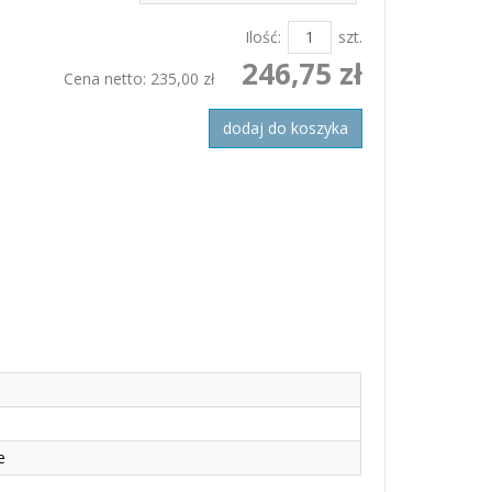
Ilość:
szt.
246,75 zł
Cena netto:
235,00 zł
dodaj do koszyka
e