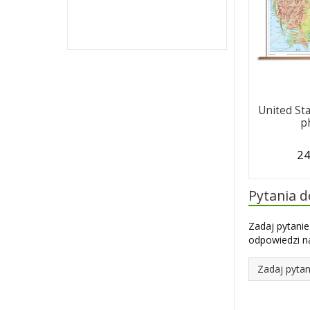
United St
p
24
Pytania 
Zadaj pytanie
odpowiedzi na
Zadaj pytan