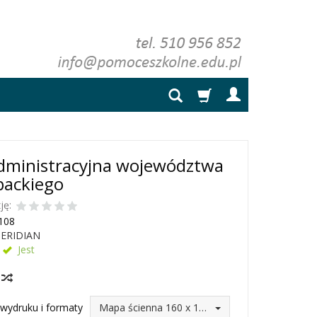
dministracyjna województwa
packiego
ję:
108
ERIDIAN
Jest
y
wydruku i formaty
Mapa ścienna 160 x 120 (246,75 zł)