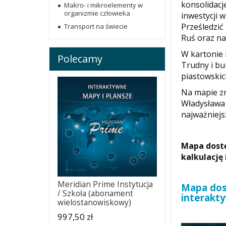
konsolidacj
Makro- i mikroelementy w
organizmie człowieka
inwestycji 
Prześledzić
Transport na świecie
Ruś oraz na
W kartonie
Polecamy
Trudny i bu
piastowskic
Na mapie zn
Władysława 
najważniejs
Mapa dostę
kalkulację
Meridian Prime Instytucja
Mapa dos
/ Szkoła (abonament
interakt
wielostanowiskowy)
997,50 zł