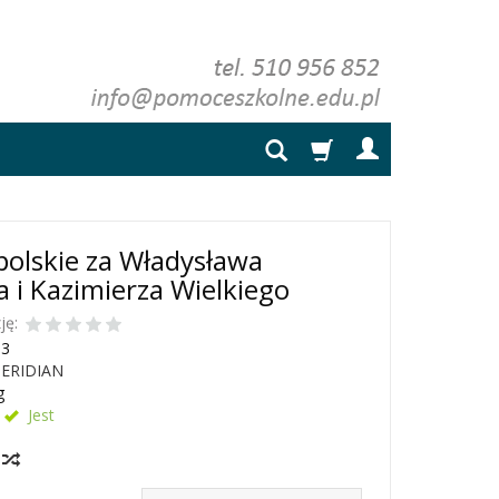
polskie za Władysława
a i Kazimierza Wielkiego
ję:
13
ERIDIAN
g
Jest
y