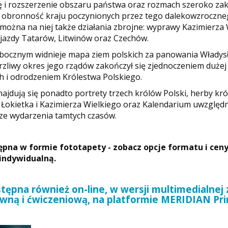
ę i rozszerzenie obszaru państwa oraz rozmach szeroko za
w obronność kraju poczynionych przez tego dalekowzroczne
 można na niej także działania zbrojne: wyprawy Kazimierza
jazdy Tatarów, Litwinów oraz Czechów.
 bocznym widnieje mapa ziem
polski
ch
za panowania Władysł
rzliwy okres jego rządów zakończył się zjednoczeniem dużej 
h i odrodzeniem Królestwa Polskiego.
ajdują się ponadto portrety trzech królów Polski, herby kr
Łokietka i Kazimierza Wielkiego oraz Kalendarium uwzględn
ze wydarzenia tamtych czasów.
pna w formie fototapety - zobacz opcje formatu i ceny
 indywidualną.
tępna również on-line, w wersji multimedialnej
ywną i ćwiczeniową, na platformie MERIDIAN Pr