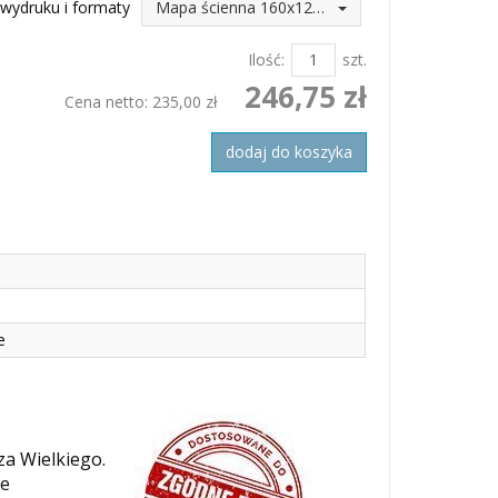
wydruku i formaty
Mapa ścienna 160x120 (246,75 zł)
Ilość:
szt.
246,75 zł
Cena netto:
235,00 zł
dodaj do koszyka
e
za Wielkiego.
je