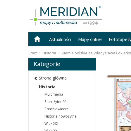
Aktualności
Mapy online
Fototapet
Start
Historia
Ziemie polskie za Władysława Łokietka
Kategorie
Strona główna
Historia
Multimedia
Starożytność
Średniowiecze
Historia nowożytna
Wiek XIX
Wiek XX