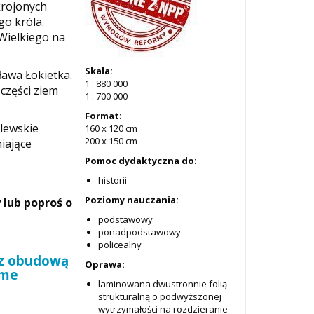
krojonych
go króla.
 Wielkiego na
Skala:
awa Łokietka.
1 : 880 000
części ziem
1 : 700 000
Format:
ólewskie
160 x 120 cm
200 x 150 cm
iające
Pomoc dydaktyczna do:
historii
Poziomy nauczania:
 lub poproś o
podstawowy
ponadpodstawowy
policealny
 z obudową
Oprawa:
ime
laminowana dwustronnie folią
strukturalną o podwyższonej
wytrzymałości na rozdzieranie