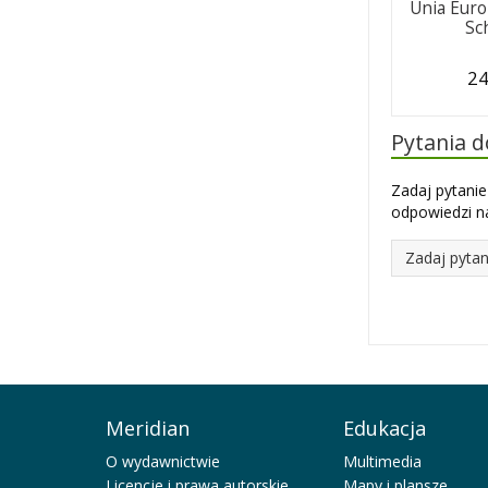
Unia Euro
Sc
24
Pytania 
Zadaj pytanie
odpowiedzi na
Zadaj pytan
Meridian
Edukacja
O wydawnictwie
Multimedia
Licencje i prawa autorskie
Mapy i plansze