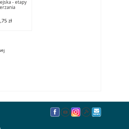
ejska - etapy
erzania
,75 zł
wej
e