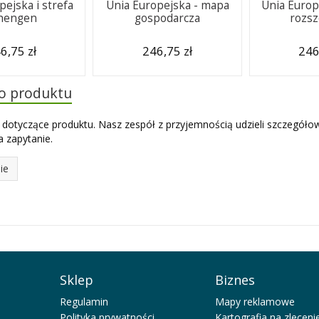
pejska i strefa
Unia Europejska - mapa
Unia Europ
hengen
gospodarcza
rozsz
6,75 zł
246,75 zł
246
do produktu
 dotyczące produktu. Nasz zespół z przyjemnością udzieli szczegóło
 zapytanie.
ie
Sklep
Biznes
Regulamin
Mapy reklamowe
Polityka prywatności
Kartografia na zleceni