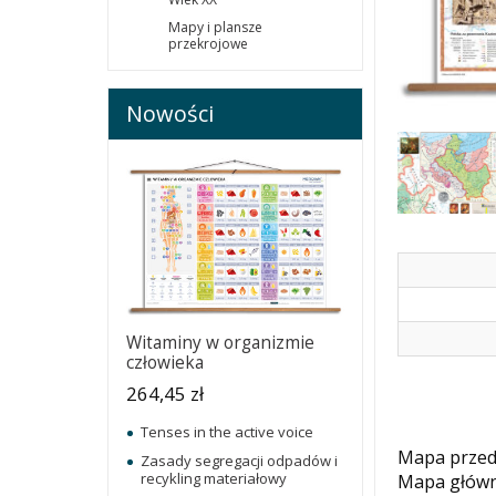
Mapy i plansze
przekrojowe
Nowości
Witaminy w organizmie
człowieka
264,45 zł
Tenses in the active voice
Mapa przeds
Zasady segregacji odpadów i
recykling materiałowy
Mapa główn