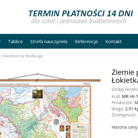
y
Tablice
Strefa nauczyciela
Referencje
Kontakt
 i Kazimierza Wielkiego
Ziemie 
Łokietk
Dodaj recenz
Kod:
MR-HI-
Producent:
M
Waga:
2.31
k
Dostępność:
Historia cen