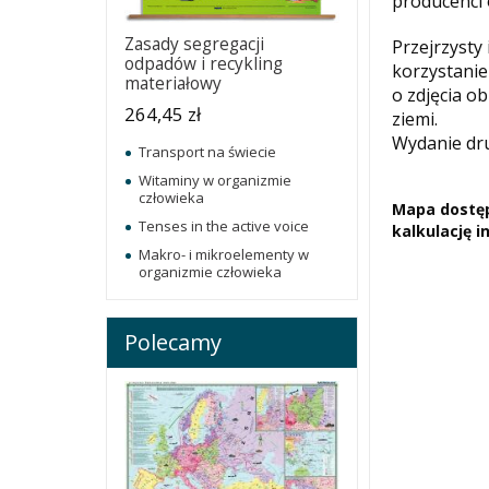
producenci 
Zasady segregacji
Przejrzysty
odpadów i recykling
korzystanie
materiałowy
o zdjęcia o
264,45 zł
ziemi.
Wydanie dru
Transport na świecie
Witaminy w organizmie
człowieka
Mapa dostęp
Tenses in the active voice
kalkulację 
Makro- i mikroelementy w
organizmie człowieka
Polecamy