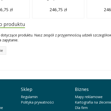
6,75 zł
246,75 zł
246
do produktu
 dotyczące produktu. Nasz zespół z przyjemnością udzieli szczegóło
 zapytanie.
ie
Sklep
Biznes
Regulamin
Mapy reklamowe
Polityka prywatności
Kartografia na zleceni
ne
Dla firm