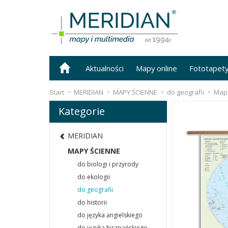
Aktualności
Mapy online
Fototapet
Start
MERIDIAN
MAPY ŚCIENNE
do geografii
Mapa
Kategorie
MERIDIAN
MAPY ŚCIENNE
do biologi i przyrody
do ekologii
do geografii
do historii
do języka angielskiego
do języka hiszpańskiego