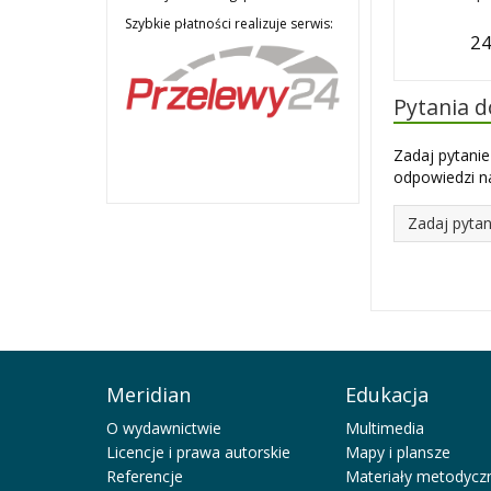
Szybkie płatności realizuje serwis:
24
Pytania 
Zadaj pytanie
odpowiedzi na
Zadaj pytan
Meridian
Edukacja
O wydawnictwie
Multimedia
Licencje i prawa autorskie
Mapy i plansze
Referencje
Materiały metodycz