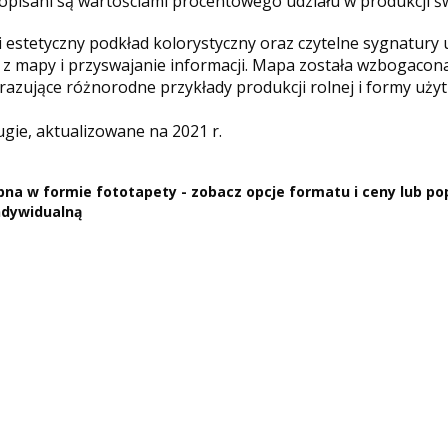
opisani są wartościami procentowego udziału w produkcji ś
 i estetyczny podkład kolorystyczny oraz czytelne sygnatury 
 z mapy i przyswajanie informacji. Mapa została wzbogaco
brazujące różnorodne przykłady produkcji rolnej i formy uż
gie, aktualizowane na 2021 r.
na w formie fototapety - zobacz opcje formatu i ceny lub po
indywidualną