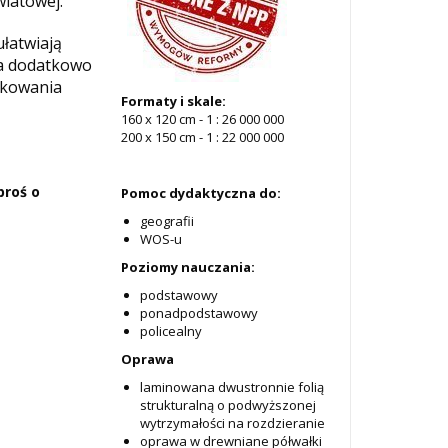
wiatowej.
ułatwiają
na dodatkowo
ytkowania
Formaty i skale:
160 x 120 cm - 1 : 26 000 000
200 x 150 cm - 1 : 22 000 000
proś o
Pomoc dydaktyczna do:
geografii
WOS-u
Poziomy nauczania:
podstawowy
ponadpodstawowy
policealny
Oprawa
laminowana dwustronnie folią
strukturalną o podwyższonej
wytrzymałości na rozdzieranie
oprawa w drewniane półwałki