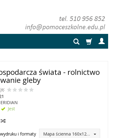
spodarcza świata - rolnictwo
owanie gleby
ję:
21
ERIDIAN
Jest
y
wydruku i formaty
Mapa ścienna 160x120 (246,75 zł)