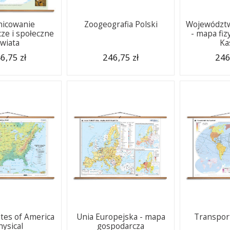
nicowanie
Zoogeografia Polski
Województ
ze i społeczne
- mapa fiz
świata
Ka
6,75 zł
246,75 zł
246
ates of America
Unia Europejska - mapa
Transport
hysical
gospodarcza