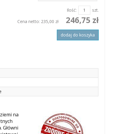
Ilość:
szt.
246,75 zł
Cena netto:
235,00 zł
dodaj do koszyka
e
ziemi na
otnych
. Główni