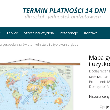
y
Tablice
Strefa nauczyciela
Referencje
Kontakt
 gospodarcza świata - rolnictwo i użytkowanie gleby
Mapa go
i użytk
Dodaj recenz
Kod:
MR-GE-
Producent:
M
Dostępność:
Historia cen
Opcje 